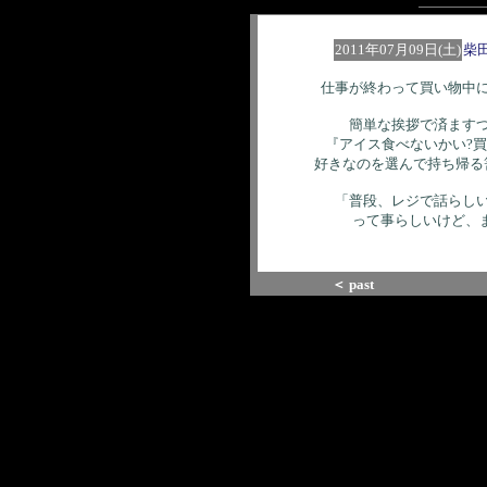
2011年07月09日(土)
柴
仕事が終わって買い物中
簡単な挨拶で済ます
『アイス食べないかい?
好きなのを選んで持ち帰る
「普段、レジで話らし
って事らしいけど、ま
＜ past