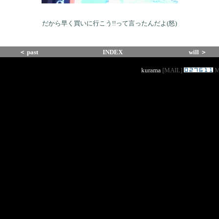
だから早く買いに行こう!!って言ったんだよ(怒)
＜ past
INDEX
will ＞
kurama
[
MAIL
]