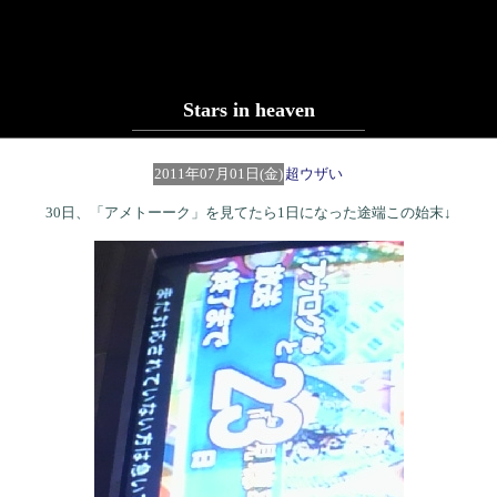
Stars in heaven
2011年07月01日(金)
超ウザい
30日、「アメトーーク」を見てたら1日になった途端この始末↓