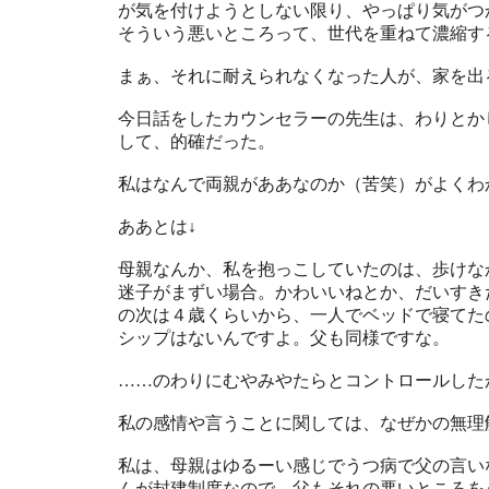
が気を付けようとしない限り、やっぱり気がつ
そういう悪いところって、世代を重ねて濃縮す
まぁ、それに耐えられなくなった人が、家を出
今日話をしたカウンセラーの先生は、わりとか
して、的確だった。
私はなんで両親がああなのか（苦笑）がよくわ
ああとは↓
母親なんか、私を抱っこしていたのは、歩けな
迷子がまずい場合。かわいいねとか、だいすき
の次は４歳くらいから、一人でベッドで寝てた
シップはないんですよ。父も同様ですな。
……のわりにむやみやたらとコントロールした
私の感情や言うことに関しては、なぜかの無理
私は、母親はゆるーい感じでうつ病で父の言い
んが封建制度なので、父もそれの悪いところを