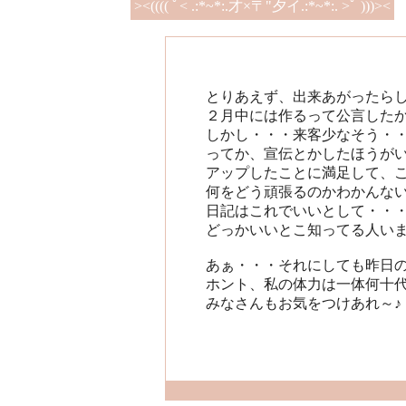
><(((( ﾟ< .:*~*:.才×〒"夕イ.:*~*:. >ﾟ )))><
とりあえず、出来あがったら
２月中には作るって公言した
しかし・・・来客少なそう・
ってか、宣伝とかしたほうが
アップしたことに満足して、こ
何をどう頑張るのかわかんな
日記はこれでいいとして・・
どっかいいとこ知ってる人い
あぁ・・・それにしても昨日
ホント、私の体力は一体何十
みなさんもお気をつけあれ～♪