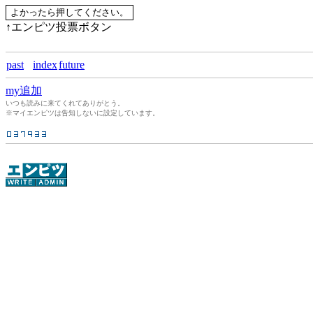
↑エンピツ投票ボタン
past
index
future
my追加
いつも読みに来てくれてありがとう。
※マイエンピツは告知しないに設定しています。