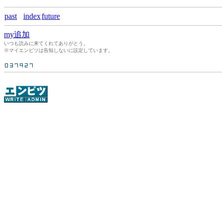
past
index
future
my追加
いつも読みに来てくれてありがとう。
※マイエンピツは告知しないに設定しています。