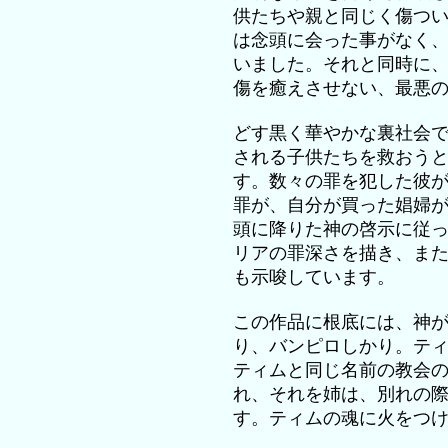
供たちや親と同じく傷つ
は念頭に会った事がなく
いました。それと同時に
傷を癒えさせない、最悪
どす黒く華やかな裏社会
される子供たちを救おう
す。数々の罪を犯した彼
罪が、自分が買った娼婦が
頭に降りた神の啓示に従
リアの罪深さを描き、ま
も示唆しています。
この作品に根底には、神
り、バンピロしかり。テ
ティムと同じ名前の教会
れ、それを姉は、別れの
す。ティムの魂に火をつ