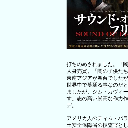
打ちのめされました。「
人身売買。「闇の子供た
東南アジアが舞台でした
世界中で蔓延る事なのだ
ましたが、ジム・カヴィ
す。志の高い崇高な作力
デ。
アメリカ人のティム・バ
土安全保障省の捜査官と