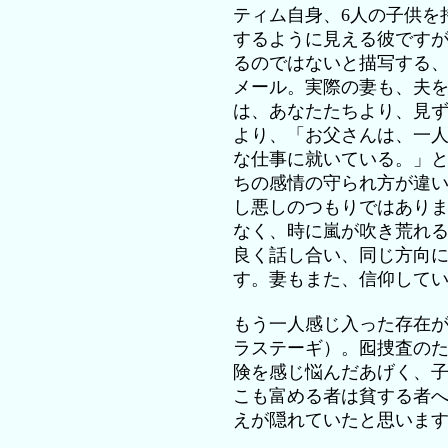
ティム自身、6人の子供を
するように見える彼です
るのではないと描写する
メール。実際の妻も、夫
は、あなたたちより、見
より、「お父さんは、一
な仕事に就いている。」
ちの感情の守られ方が違
し悪しのつもりではあり
なく、時に嵐が吹き荒れ
良く話し合い、同じ方向
す。妻もまた、信仰して
もう一人感じ入った存在
ラステーギ）。囮捜査の
険を感じ悩んだあげく、
こも富める者は貧する者
えが隠れていたと思いま