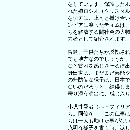
をしています。保護した
れた姉ロシオ（クリスタ
を切欠に、上司と掛け合
ンビアに渡ったティムは
ちを解放する闇社会の大
力者として紹介されます
冒頭、子供たちが誘拐さ
でも地方なのでしょうか
など貧困を感じさせる演
身出世は、まだまだ芸能
の無防備な様子は、日本
ないのだろうと、納得し
寄り添う演出に、感じ入
小児性愛者（ペドフィリ
ち。同僚が、「この仕事
ちは一人も助けた事がな
克明な様子を書く時、涙