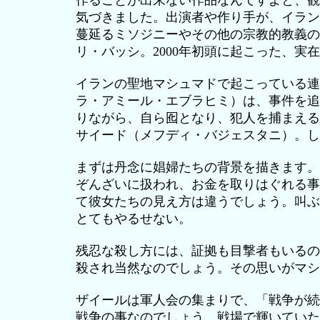
作ることが出来ない作品なんですよと、観
気づきました。出演者や作り手が、イラン
蔓延るミソジニーやその他の宗教的教義の
リ・バッシ。2000年初頭に起こった、実
イランの聖地マシュマドで起こっている連
ラ・アミール・エブラヒミ）は、事件を追
りながら、自ら囮となり、犯人を捕まえる
サイード（メフディ・バジェスタニ）。し
まずは丹念に娼婦たちの背景を描きます。
ぞんざいに扱われ、お金を取りはぐれる事
て彼女たちの見え方は違うでしょう。叫ぶ
とてもやるせない。
残忍な殺し方には、証拠も目撃者もいるの
殺され当然なのでしょう。その思いがマシ
ザイールは軍人会の集まりで、「戦争が続
戦争の事なのでしょう。戦場で輝いていた