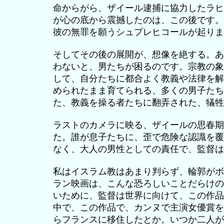
命からがら、ザイール逮捕に協力したラヒ
が心の底から震撼したのは、この後です。
彼の無罪を願うシュプレヒコールが起りま
そしてその後の展開が、想像を絶する。あ
わないと、男たちが困るのです。宗教の象
して、自分たちに都合よく教義や法律を解
められたまま育てられる、多くの男子たち
た、教義を操る者たちに翻弄された、犠牲
ラストのカメラに映る、ザイールの思春期
た。誰が息子たちに、歪で危険な認識を覆
なく、大人の男性としての責任で、監督は
私はイスラム教はあまり判らず、輪郭がボ
ラン映画は、こんな恐ろしいことだらけの
いために、監督は世界に向けて、この作品
中で、この作品で、カンヌで主演女優賞を
らフランスに移住したとか。いつか二人が