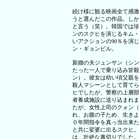
続け様に観る映画全て感
うと選んだこの作品。し
と言う（笑）。韓国では
ンのスクヒを演じるキム
いアクションの90％を演
ン・ギョンビル。
新婚の夫ジュンサン（シ
たった一人で乗り込み皆
ン）。彼女は幼い頃父親
殺人マシーンとして育て
ヒでしたが、警察の上層
者養成施設に送り込まれ
たが、女性上司のクォン
れ、お腹の子ため、生き
０年間指令を真っ当出来
と共に娑婆に出るスクヒ
は、壮絶な裏切りでした