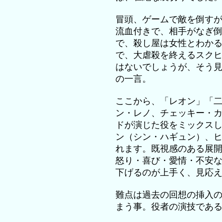
冒頭、ゲームで敵を倒す
流血付きで、相手がなぎ
で、殺し屋は女性とわか
で、大虐殺を終えるスク
はないでしょうが、そう
の一言。
ここから、「レオン」「二
ン・レノ、チェッキー・
ドが演じた役をミックス
ン（シン・ハギュン）、
れます。既視感のある展
怒り・喜び・愛情・不安
下げるのが上手く、見応
難点は過去の回想の挿入
まう事。役者の演技であ