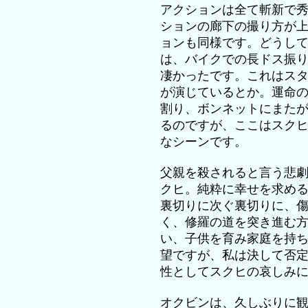
アクションは全て斬新で
ションの廊下の撮り方が
ョンも同様です。どうし
は、バイクでの長ドス振
凄かったです。これはス
が演じているとか。運命
割り、ボンネットにまた
るのですが、ここはスク
なシーンです。
父親を殺されると言う悲
クヒ。純粋に幸せを求め
裏切りに次ぐ裏切りに、
く、修羅の道を突き進む
い、子供を育み家庭を持
望ですが、私は決して否
性としてスクヒの哀しみ
オクビンは、久しぶりに