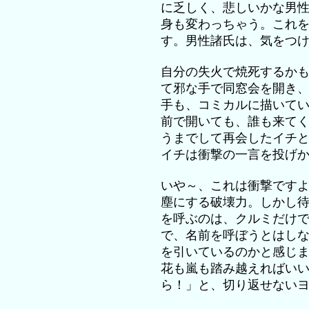
に乏しく、悲しいかな男
身も変わっちゃう。これ
す。男性諸氏は、気をつ
自分の失火で焼死するか
て邪な手で同窓会を開き
手も、コミカルに描いて
前で開いても、誰も来て
うまでして再会したイチ
イチは衝撃の一言を投げ
いや～、これは衝撃です
塵にする破壊力。しかし
を呼ぶのは、クルミだけ
で、名前を呼ぼうとはし
を引いているのかと感じ
花も嵐も踏み越えればい
ら！」と、切り返せない