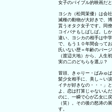
女子のバイブル的映画だ
ヨシカ（松岡茉優）は会
滅種の動物が大好きで、
貰うオタク女子です。同
コイバナもしばしば。し
違い、ヨシカの相手は中
で、もう１０年間会って
氏いない歴＝年齢のバー
（渡辺大地）から、人生
実の二のどちらを選ぶ？
冒頭、きゃりー・ぱみゅ
髪少女相手に、美し～い
イチが好きなの・・・」
よ、恋は打算じゃないん
のに、一瞬で心が乙女に
（笑）。その後の怒涛の
す。