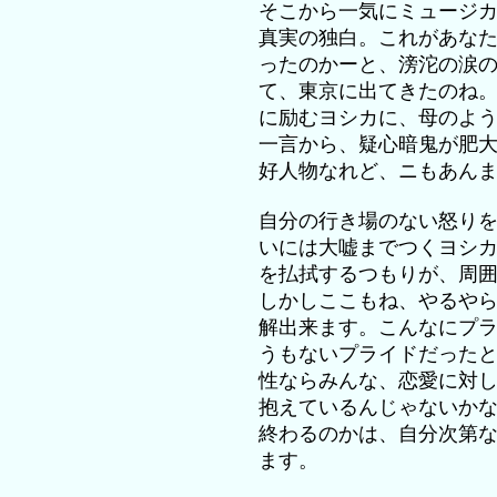
そこから一気にミュージ
真実の独白。これがあな
ったのかーと、滂沱の涙
て、東京に出てきたのね
に励むヨシカに、母のよ
一言から、疑心暗鬼が肥
好人物なれど、ニもあん
自分の行き場のない怒り
いには大嘘までつくヨシ
を払拭するつもりが、周
しかしここもね、やるや
解出来ます。こんなにプ
うもないプライドだった
性ならみんな、恋愛に対
抱えているんじゃないか
終わるのかは、自分次第
ます。