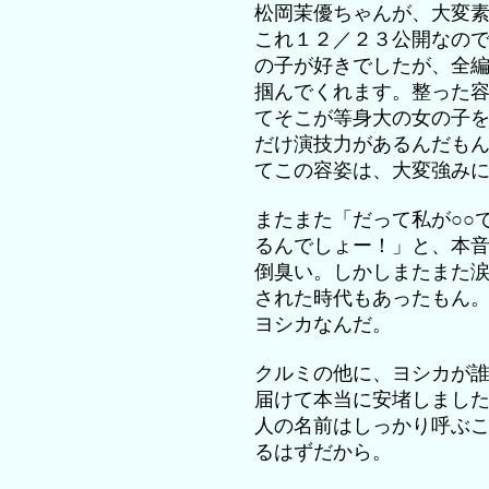
松岡茉優ちゃんが、大変
これ１２／２３公開なの
の子が好きでしたが、全
掴んでくれます。整った
てそこが等身大の女の子
だけ演技力があるんだも
てこの容姿は、大変強み
またまた「だって私が○○
るんでしょー！」と、本
倒臭い。しかしまたまた
された時代もあったもん
ヨシカなんだ。
クルミの他に、ヨシカが
届けて本当に安堵しまし
人の名前はしっかり呼ぶ
るはずだから。