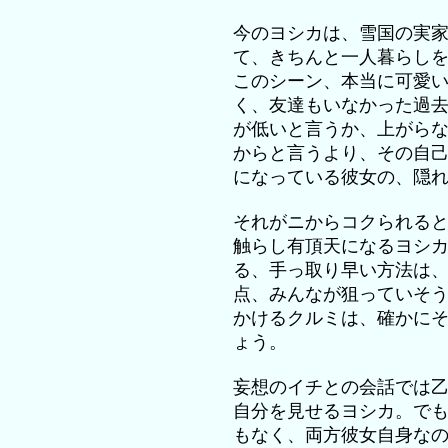
今のヨシカは、雪国の実
て、きちんと一人暮らし
このシーン、本当に可愛
く、友達もいなかった過
が低いと言うか、上がら
からと言うより、その自
になっている彼女の、隠
それがニからコクられる
触らし有頂天になるヨシ
る、手っ取り早い方法は
点、みんなが狙っていそ
かけるクルミは、確かに
ょう。
妄想のイチとの会話では
自分を見せるヨシカ。で
もなく、両方彼女自身な