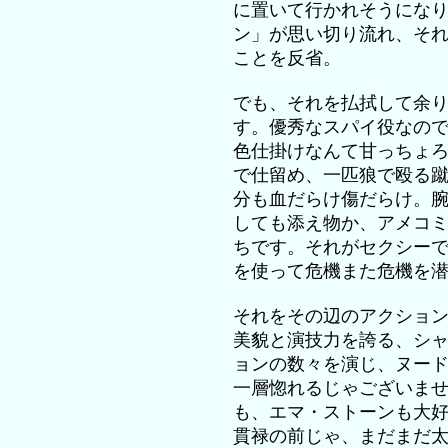
に置いて行かれそうにな
ン」が思い切り流れ、そ
ことを反省。
でも、それを払拭して余
す。優秀なスパイ役なの
色仕掛けなんて甘っちょ
で仕留め、一匹狼で殴る
分も血だらけ傷だらけ。
しても添え物か、アメコ
ちです。それがセクシー
を使って危機また危機を
それをその辺のアクショ
美貌と演技力を誇る、シ
ョンの数々を演じ、ヌー
一層惚れるじゃございま
も、エマ・ストーンも大
貫禄の前じゃ、まだまだ