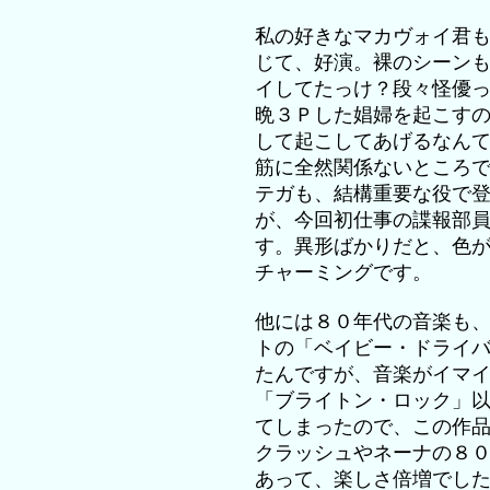
私の好きなマカヴォイ君
じて、好演。裸のシーン
イしてたっけ？段々怪優
晩３Ｐした娼婦を起こす
して起こしてあげるなん
筋に全然関係ないところ
テガも、結構重要な役で
が、今回初仕事の諜報部
す。異形ばかりだと、色
チャーミングです。
他には８０年代の音楽も
トの「ベイビー・ドライ
たんですが、音楽がイマ
「ブライトン・ロック」
てしまったので、この作
クラッシュやネーナの８
あって、楽しさ倍増でし