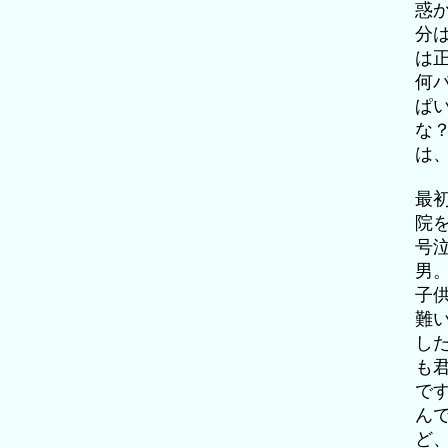
惑
分
は
何
ぱ
な
は
最
院
号
男
子
難
し
も
で
ん
ど