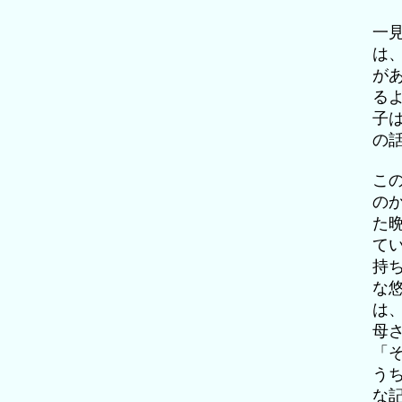
一
は
が
る
子
の
こ
の
た
て
持
な
は
母
「
う
な