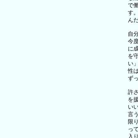
で
す
ん
自
今
に
を
い
性
ず
許
を
い
言
限
っ
入