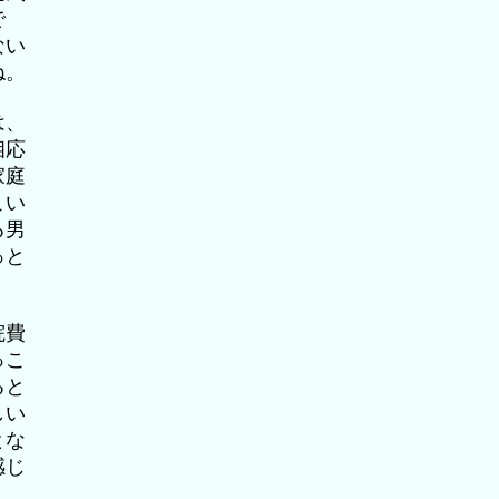
で
ない
ね。
は、
相応
家庭
こい
る男
っと
院費
っこ
ると
しい
とな
感じ