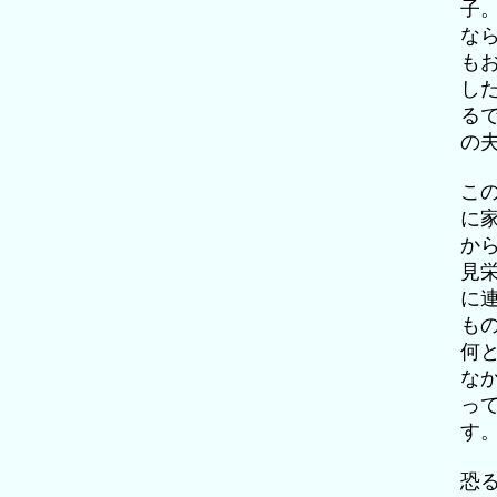
子
な
も
し
る
の
こ
に
か
見
に
も
何
な
っ
す
恐