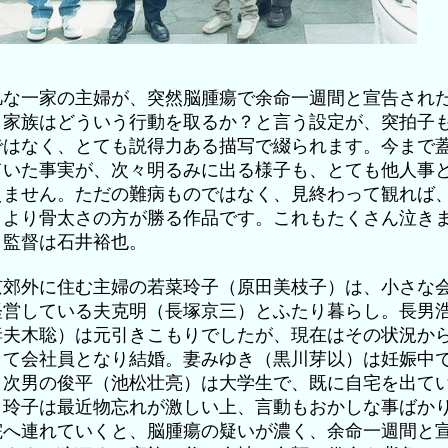
凡な一家の主婦が、突然脳腫瘍で余命一週間と宣告され
、家族はどういう行動を取るか？と言う設定が、突拍子
ではなく、とても説得力ある描写で綴られます。今まで
ていた事実が、次々明るみに出る様子も、とても他人事
えません。ただの難病ものではなく、見終わって観れば
さより骨太さの方が勝る作品です。これもたくさん泣き
。監督は石井裕也。
京郊外に住む主婦の若菜玲子（原田美枝子）は、小さな
経営している夫克明（長塚京三）とふたり暮らし。長男
妻夫木聡）は元引きこもりでしたが、現在はその状況か
して会社員となり結婚。妻みゆき（黒川芽以）は妊娠中
。次男の俊平（池松壮亮）は大学生で、既に自宅を出て
。玲子は最近物忘れが激しい上、言動もおかしな事ばか
院へ連れていくと、脳腫瘍の疑いが濃く、余命一週間と