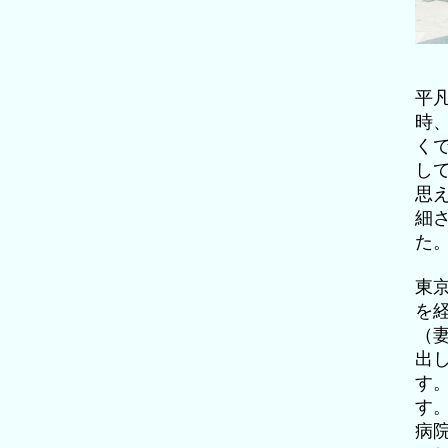
平
時
く
し
思
細
た
東
を
（
出
す
す
病