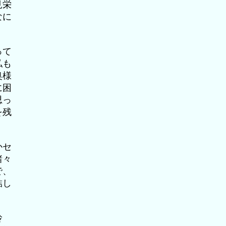
見栄
なに
って
私も
奥様
に困
思っ
を残
かセ
諸々
で、
結し
玲