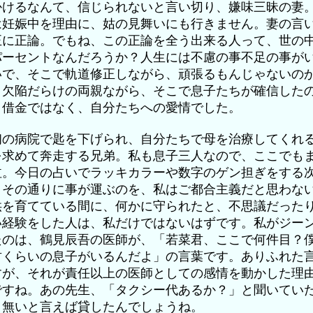
かけるなんて、信じられないと言い切り、嫌味三昧の妻
は妊娠中を理由に、姑の見舞いにも行きません。妻の言
正に正論。でもね、この正論を全う出来る人って、世の
パーセントなんだろうか？人生には不慮の事不足の事が
いで、そこで軌道修正しながら、頑張るもんじゃないの
？欠陥だらけの両親ながら、そこで息子たちが確信した
、借金ではなく、自分たちへの愛情でした。
初の病院で匙を下げられ、自分たちで母を治療してくれ
を求めて奔走する兄弟。私も息子三人なので、ここでも
泣。今日の占いでラッキカラーや数字のゲン担ぎをする
。その通りに事が運ぶのを、私はご都合主義だと思わな
供を育てている間に、何かに守られたと、不思議だった
い経験をした人は、私だけではないはずです。私がジー
たのは、鶴見辰吾の医師が、「若菜君、ここで何件目？
君くらいの息子がいるんだよ」の言葉です。ありふれた
すが、それが責任以上の医師としての感情を動かした理
ですね。あの先生、「タクシー代あるか？」と聞いてい
、無いと言えば貸したんでしょうね。