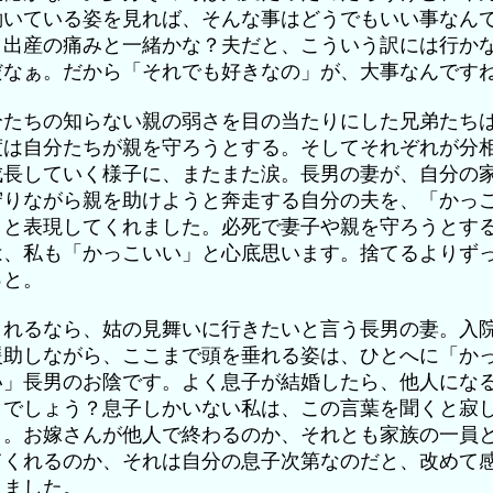
働いている姿を見れば、そんな事はどうでもいい事なん
。出産の痛みと一緒かな？夫だと、こういう訳には行か
だなぁ。だから「それでも好きなの」が、大事なんです
分たちの知らない親の弱さを目の当たりにした兄弟たち
度は自分たちが親を守ろうとする。そしてそれぞれが分
成長していく様子に、またまた涙。長男の妻が、自分の
守りながら親を助けようと奔走する自分の夫を、「かっ
」と表現してくれました。必死で妻子や親を守ろうとす
は、私も「かっこいい」と心底思います。捨てるよりず
っと。
されるなら、姑の見舞いに行きたいと言う長男の妻。入
援助しながら、ここまで頭を垂れる姿は、ひとへに「か
い」長男のお陰です。よく息子が結婚したら、他人にな
うでしょう？息子しかいない私は、この言葉を聞くと寂
り。お嫁さんが他人で終わるのか、それとも家族の一員
てくれるのか、それは自分の息子次第なのだと、改めて
りました。