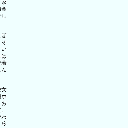
、家
借金
でし
こぼ
。そ
とい
れは
で若
こん
彼女
種ホ
、お
父。
がわ
、冷