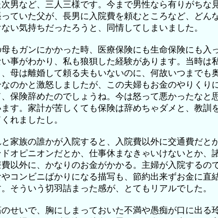
た次男など、三人三様です。今まで男性なら有りがちな
張っていた父が、長男に入院費を頼むところなど、どん
けない気持ちだったろうと、同情してしまいました。
の母もガンにかかった時、医療保険にも生命保険にも入
ない事がわかり、私も狼狽した経験があります。当時は
く、母は離婚して頼る夫もいないのに、何故いつまでも
分なのかと激怒しましたが、この夫婦もお金のやりくり
て、保険辞めたのでしょうね。今は怒って悪かったなと
います。家計が苦しくても保険は辞めちゃダメと、教訓
てくれましたし。
れと家族の誰かが入院すると、入院費以外に交通費だと
ンドオピニオンだとか、仕事休まなきゃいけないとか、
療費以外に、かなりのお金がかかる。主婦が入院するの
食やコンビニばかりになる描写も、節約出来ずお金に直
す。そういう切羽詰まった感が、とてもリアルでした。
瘍のせいで、胸にしまっておいた不満や愚痴が口に出る