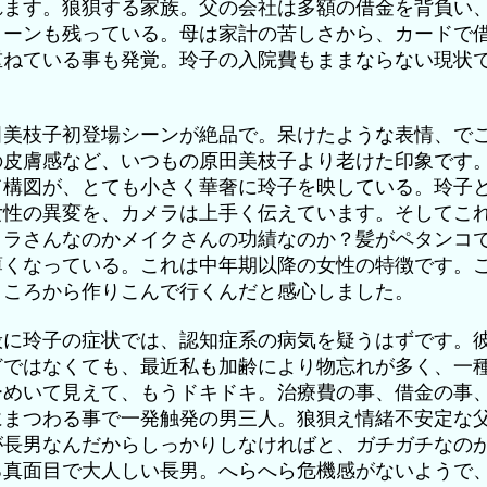
れます。狼狽する家族。父の会社は多額の借金を背負い
ローンも残っている。母は家計の苦しさから、カードで
重ねている事も発覚。玲子の入院費もままならない現状
。
田美枝子初登場シーンが絶品で。呆けたような表情、で
の皮膚感など、いつもの原田美枝子より老けた印象です
て構図が、とても小さく華奢に玲子を映している。玲子
女性の異変を、カメラは上手く伝えています。そしてこ
メラさんなのかメイクさんの功績なのか？髪がペタンコ
薄くなっている。これは中年期以降の女性の特徴です。
ところから作りこんで行くんだと感心しました。
般に玲子の症状では、認知症系の病気を疑うはずです。
どではなくても、最近私も加齢により物忘れが多く、一
ーめいて見えて、もうドキドキ。治療費の事、借金の事
にまつわる事で一発触発の男三人。狼狽え情緒不安定な
が長男なんだからしっかりしなければと、ガチガチなの
る真面目で大人しい長男。へらへら危機感がないようで