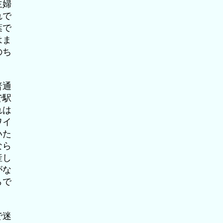
主婦
れで
葉で
はま
のち
普通
で駅
れは
ワイ
いた
なら
産し
がな
らで
で迷