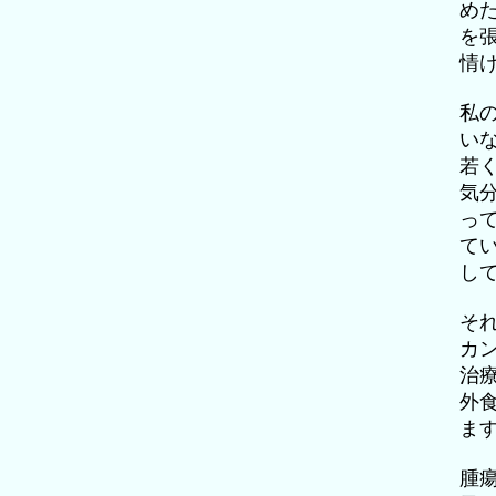
め
を
情
私
い
若
気
っ
て
し
そ
カ
治
外
ま
腫