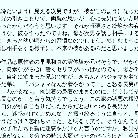
見冷たいように見える次男ですが、彼がこのようになっ
、兄の引きこもりで、両親の思いが一心に長男に向いた
あったからだろうと思います。それが軽薄さと冷静が共
ような、彼を作ったのですね。母が次男を話し相手にす
は、きっと幼い頃からの習慣なのでしょう。慈しむよう
話し相手をする様子に、本来の彼があるのだと思いまし
の作品は原作者の早見和真の実体験が元だそうで、だか
か、簡素ながら心に響くセリフがいっぱなのです。母が
晩、自宅に泊まった兄弟ですが、きちんとパジャマを着
いた弟に、「パジャマなんか着やがって！」と怒る長男
ち、わかるなぁ。俺は着の身着のままなのに、どうして
悠長なのか！と言う気持ちでしょう。この家の諸悪の根
、自分が引きこもりだったからだと思いつめる長男が、
さん、迷惑かけてごめんな」と振り絞るように言うと、
そうだっけ？忘れちゃった」と明るく笑う。そうなんで
ちの子供たちも親に迷惑をかけたと言うのですが、私は
記憶がない。多分その時は大変だったのだろうけど、今