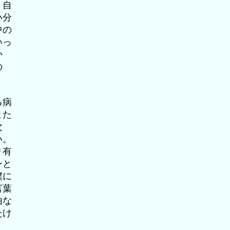
。自
い分
中の
いっ
か
の
る病
また
次
い。
り有
ンと
僕に
言葉
由な
たけ