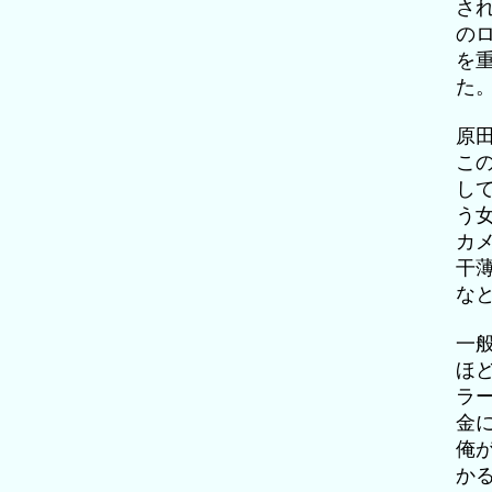
さ
の
を
た
原
こ
し
う
カ
干
な
一
ほ
ラ
金
俺
か