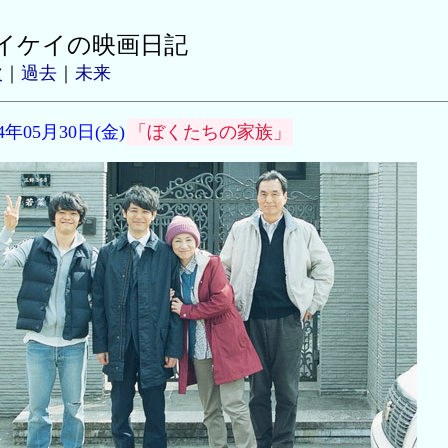
イケイの映画日記
次
｜
過去
｜
未来
14年05月30日(金)
「ぼくたちの家族」