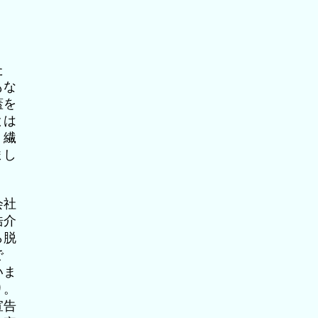
た
もな
蓋を
とは
、繊
まし
会社
浩介
ら脱
で
いま
り。
宣告