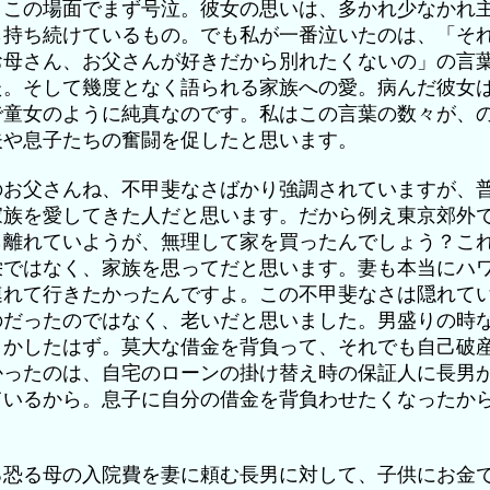
。この場面でまず号泣。彼女の思いは、多かれ少なかれ
ら持ち続けているもの。でも私が一番泣いたのは、「そ
お母さん、お父さんが好きだから別れたくないの」の言
た。そして幾度となく語られる家族への愛。病んだ彼女
で童女のように純真なのです。私はこの言葉の数々が、
夫や息子たちの奮闘を促したと思います。
のお父さんね、不甲斐なさばかり強調されていますが、
家族を愛してきた人だと思います。だから例え東京郊外
ら離れていようが、無理して家を買ったんでしょう？こ
栄ではなく、家族を思ってだと思います。妻も本当にハ
連れて行きたかったんですよ。この不甲斐なさは隠れて
のだったのではなく、老いだと思いました。男盛りの時
とかしたはず。莫大な借金を背負って、それでも自己破
かったのは、自宅のローンの掛け替え時の保証人に長男
ているから。息子に自分の借金を背負わせたくなったか
。
る恐る母の入院費を妻に頼む長男に対して、子供にお金