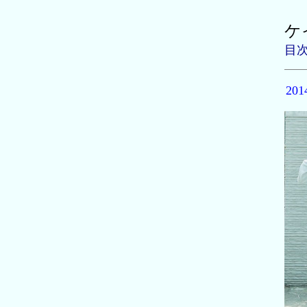
ケ
目
20