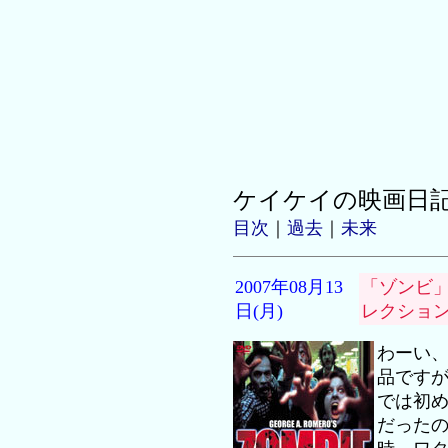
ケイケイの映画日
目次
｜
過去
｜
未来
2007年08月13
「ゾンビ
日(月)
レクショ
わーい
品です
では初
だった