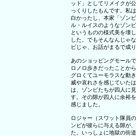
ッド」としてリメイクが
っくりしたもんです。私
白かったし、本家「ゾン
ル・ルイスのようなゾン
というものの様式美を壊
した。でもそんなんじゃ
ビじゃ、お話がまるで成
あのショッピングモール
ロノロ歩きだったことか
グロくてユーモラスな動
威や哀れさを感じていた
は、ゾンビたちが四人に
す。その隙が四人に余裕
感じました。
ロジャー（スワット隊員
ンビが彼らに与える隙が
た。いっしょに地獄の街