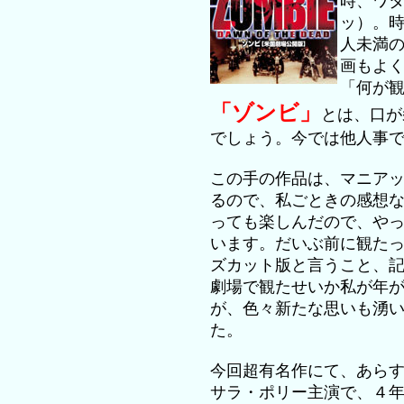
時、ワ
ッ）。
人未満
画もよ
「何が
「ゾンビ」
とは、口が
でしょう。今では他人事
この手の作品は、マニア
るので、私ごときの感想
っても楽しんだので、や
います。だいぶ前に観た
ズカット版と言うこと、
劇場で観たせいか私が年
が、色々新たな思いも湧
た。
今回超有名作にて、あら
サラ・ポリー主演で、４