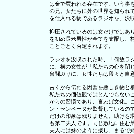
は金で買われる存在です。いう事
の兄。女たちに外の世界を知られ
を仕入れる物であるラジオを、没
抑圧されているのは女だけではあ
を初め長老男性が全てを支配し、
ことごとく否定されます。
ラジオを没収された時、「何故ラ
に、横の女性が「私たちの心を閉
奮闘ぶりに、女性たちは段々と自
古くから伝わる因習を悪しき物と
私たちの価値観ではとんでもない
からの習慣であり、言わば文化。
ン・センベーヌが監督しているの
だけの印象は残りません。助けを
も第二夫人です。同じ敷地に住む
夫人には妹のように接し、まるで