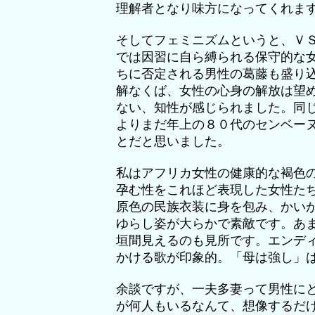
理解者となり味方になってくれま
そしてフェミニズムというと、Ｖ
では因習に自ら縛られる保守的な
ちに否定される男性の葛藤も盛り
解なくば、女性の心身の解放は望
ない、知性が感じられました。同
よりまだ年上の８０代のセンベー
とだと思いました。
私はアフリカ女性の健康的な褐色
孕む性をこれほど表現した女性た
原色の民族衣装に身を包み、かい
ゆらし姿が大らかで素敵です。あ
垣間見えるのも見所です。エンデ
かける歌が印象的。「母は強し」
余談ですが、一夫多妻って男性に
が何人もいるなんて、想像するだ