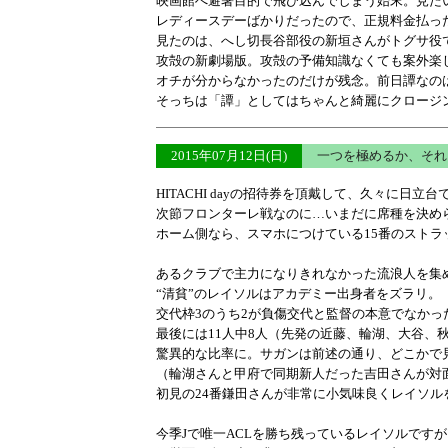
映画館へ避暑目的で飛び込んでしまう始末。見た
レディースデーばかりだったので、正規料金払っ
見たのは、へし切長谷部役の新垣さんがトグサ役
攻殻の新劇場版。攻殻の予備知識なくても案外楽
オチが分からなかったのだけが残念。前日譚なの
そっちは「譚」としてはちゃんと綺麗にクロージ
2015年07月12日(日)
一つを極めるか、そ
HITACHI dayの招待券を頂戴して、久々に日立
次節フロンターレ戦なのに…いまだに席種を決め
ホーム側なら、スマホにつけている15番のストラ
あるクラブで主力になりきれなかった流浪人を集
“清貧”のレイソルはアカデミー出身者をズラリ。
交代枠3のうち2が負傷交代と監督の本意でなかっ
最後には11人中8人（先発の近藤、輪湖、大谷、
驚異的な比率に。サガンは前述の通り、どこかで
（輪湖さんと甲府で同期新人だった吉田さんが対
初見の24番鎌田さんが非常に小気味良くレイソル
今季Jで唯一ACLを勝ち残っているレイソルです