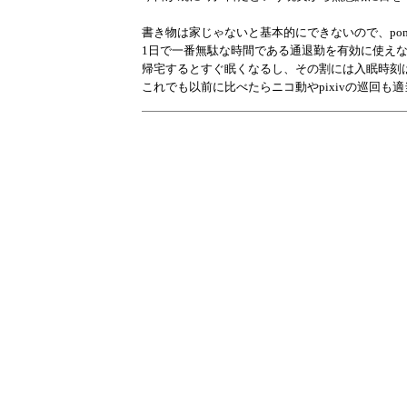
書き物は家じゃないと基本的にできないので、pom
1日で一番無駄な時間である通退勤を有効に使え
帰宅するとすぐ眠くなるし、その割には入眠時刻
これでも以前に比べたらニコ動やpixivの巡回も