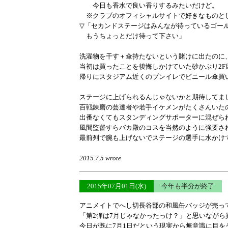
今日も香水で良い香りするみたいだけど。
※クラブのオフィシャルサイトで好きなものと
▽「セカンドステージはみんなが待っているゴー
もうちょっとだけ待って下さい」
洗濯物を干す＋傘持たないという賭けに出たのに
当初は買ったことを後悔しかけていた砂かぶり2F
帰りにスタジアム近くのブンイレでビニール傘買
ステージに上げられるんじゃないかと期待してま
百戦錬磨の芸達者や若手イケメンがたくさんいた
出番なくてもスタンディングサポーターに混ぜら
風間監督すらバカ殿のコスを当然のように強要さ
最前列で腕も上げないでステージの選手に水かけ
2015.7.5 wrote
2015年07月01日(水)
今年も半分が終了
アニメイトでへし切長谷部の和風缶バッジが売っ
「第2弾は7月じゃなかったっけ？」と思いながら
今日が既に7月1日だという現実から無意識に目を