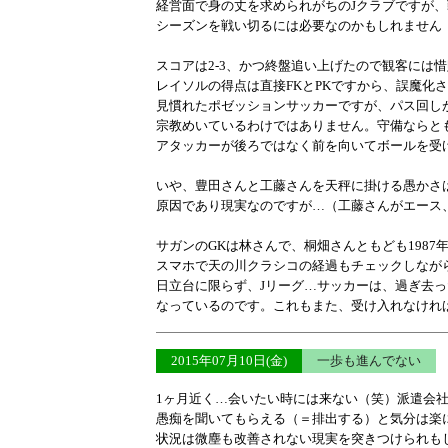
経営面で身の丈を求められがちのJクラブですが
シーズンを戦い切るには必要なのかもしれません
スコアは2-3、かつ終盤追い上げたので観客には
レイソルの得点は直接FKとPKですから、誤魔化
見慣れたポゼッションサッカーですが、パス回し
宗教めいているわけではありません。守備ならと
アタッカーが後ろではなく前を向いてボールを受
いや、豊田さんと工藤さんを天秤に掛ける愚かさ
原因であり現実なのですが…（工藤さんがエース
サガンのGKは林さんで、桐畑さんともども198
スマホで天の川クラシコの経過もチェックしなが
日立台に限らず、Jリーグ…サッカーは、過ぎ去
なっているのです。これもまた、受け入れなけれ
2015年07月10日(金)
一歩も進んでない
1ヶ月近く…会いたい時には来ない（笑）派遣会
愚痴を聞いてもらえる（＝排出する）と気分は楽
状況は微塵も改善されない現実を突きつけられも