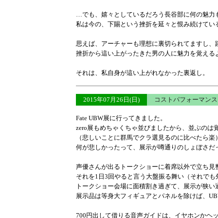
…でも、嬉々としているだろう長谷部に何の魅力
私は今の、下賜という挫折を延々と恨み続けてい
思えば、アーチャーも理想に裏切られてますし、
挫折から這い上がったきた男の人に魅力を覚える
それは、私自身が這い上がれなかった裏返し。
2015年07月26日(日)
コストパフォーマン
Fate UBW展に行ってきました。
zero展もめちゃくちゃ並びましたから、並ぶのは
（悲しいことに群馬でクラ選見るのに比べたら楽
何が悲しかったって、展示が噂通りのしょぼさだ
声優さんが出るトークショーに着席以外で立ち見整理
それを1日3回やると言う大盤振る舞い（それでも
トークショー会場に面積割き過ぎて、展示が狭い
展示品は等身大フィギュアとパネルを除けば、U
700円出して借りる音声ガイドは、イヤホンかヘ