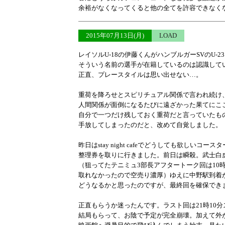
余裕がなくなってくると他の全てを許容できなく
2015年07月13日(月)
LOAD
レイソルU-18の伊藤くんがハンブルガーSVのU-
そういう名前の選手が在籍しているのは認識して
正直、プレースタイルは思い出せない…。
重荷を降ろせとスピリチュアル関係で言われ続け
人間関係が面倒になるたびに遠ざかった果てにこ
自分で一つだけ残しておく重荷だと言っていたも
手放してしまったのだと、改めて自覚しました。
昨日はstay night cafeでどうしても欲しいコー
整理券を取りに行きました。前日は瞬殺。武士白
（狙ってたテニミュ3部長アフタートーク回は10
取れなかったので空売り濃厚）ゆえに中野駅到着が
どうなるかと思ったのですが、最終回を確保でき
正直もらうか迷ったんです。ラスト回は21時10
結局もらって、お陰で予定が完全崩壊。加えて外