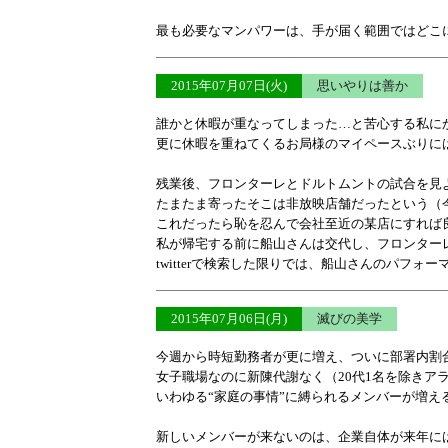
最も必要なマンパワーは、手が届く範囲ではどこ
2015年07月07日(火)
思いやりは善か
誰かと休暇が重なってしまった…と苦心する私に
更に休暇を重ねてくるお局様のマイペースぶりに
残業後、フロンターレとドルトムントの試合を見よ
たまたま寄ったそこは非放映店舗だったという（
これだったら恥を忍んで会社至近の某店にすれば
私が帰宅する前に船山さんは交代し、フロンター
twitterで検索した限りでは、船山さんのパフォ
2015年07月06日(月)
滅びの美学
今週から時短勤務者が更に増え、ついに部署内割合
女子職場なのに新陳代謝なく（20代1名を除きア
いわゆる“家庭の事情”に縛られるメンバーが増え
新しいメンバーが来ないのは、企業自体が来年に