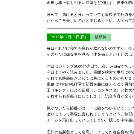
正規も非正規も明るい展望など抱けず、夏季休暇
改めて、負けると分かっていても最後まで死力を
だからこそ美しいのだと感じるぐらい、人間って
2015年07月05日(日)
破壊神
毎日どれだけ寝ても疲れが取れないのですが、今
そのたびに嫌な夢を見る（体を売るとか！）のは
昨日はジャンプSQの発売日で…夜、twitterで
今日ようやく読みました。展開を検索で事前に把
それでも跡部好きとしては胸にくるものがありま
扉絵は学内の礼拝堂で部員を脇に従える凄く男前
王（キング）による征服（レコンキスタ）と壮大
それすらも前振りにしてしまう…試合内容が全く
気がついたら跡部がコートに膝をついていて、い
よりによって手塚に言われてしまうという。跡部
チームを飛び出していってしまい、臆した中学生
旧作の名勝負として名高い（そして作者自身も渾身