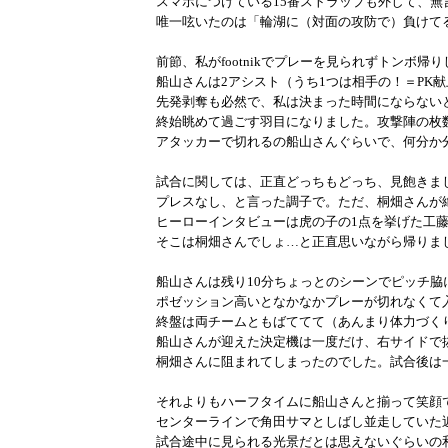
スマホにつけている15番ストラップも外して、無
唯一呟いたのは「輪湖に（対面の攻防で）負けて
前節、私がfootnikでプレーを見られずトンボ帰
船山さんは2アシスト（うち1つは相手の！＝PK
先発剥奪も必然で、私は決まった時間にならない
終始眺めて過ごす羽目になりました。攻撃陣の枚
アタッカーで切れるの船山さんぐらいで、何分か
試合に関しては、正直どっちもどっち、見飽きま
プレスなし、と言った調子で。ただ、桐畑さんが
ヒーローインタビューは虎の子の1点を挙げた工
そこは桐畑さんでしょ…と正直思いながら帰りま
船山さんは残り10分ちょっとのシーンでピッチ脇
ポゼッション高いとなかなかプレーが切れなくて
終盤は両チームともばててて（あんまり体力づく
船山さんが迎えた決定機は一度だけ、右サイドで抜
桐畑さんに阻まれてしまったのでした。試合後は
それよりもハーフタイムに船山さんと揃って笑顔
センターラインで角田サマとしばし並走していた
試合途中に見られる光景だとは思えないぐらいの