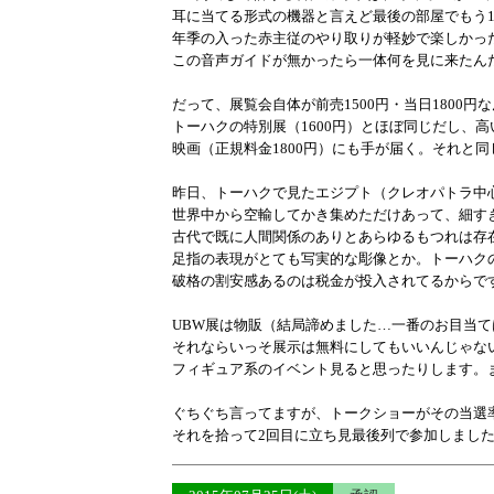
耳に当てる形式の機器と言えど最後の部屋でもう
年季の入った赤主従のやり取りが軽妙で楽しかっ
この音声ガイドが無かったら一体何を見に来たんだ
だって、展覧会自体が前売1500円・当日1800円
トーハクの特別展（1600円）とほぼ同じだし、
映画（正規料金1800円）にも手が届く。それと
昨日、トーハクで見たエジプト（クレオパトラ中
世界中から空輸してかき集めただけあって、細す
古代で既に人間関係のありとあらゆるもつれは存
足指の表現がとても写実的な彫像とか。トーハクの
破格の割安感あるのは税金が投入されてるからで
UBW展は物販（結局諦めました…一番のお目当
それならいっそ展示は無料にしてもいいんじゃな
フィギュア系のイベント見ると思ったりします。
ぐちぐち言ってますが、トークショーがその当選
それを拾って2回目に立ち見最後列で参加しまし