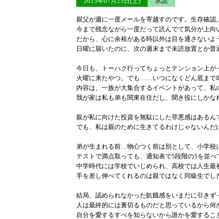
2015年07月25日(土)
承認
親父が週に一度メールを寄越すのです。生存確認
今まで残念ながら一度だって読んでて気分が上向
だから、心に余裕がある時以外は目を通さないよ
日曜に届いたのに、次の週末まで未読放置とか普
今日も、トーハク行ってちょっとテンション上が
火曜に来たやつ。でも……いつになくどん底まで
内容は、一族が大集合するイベントがあって、私
我が家は私も弟も関東在住だし、聞き役にしかな
親が私に向けた投資を無駄にした罪悪感はあるん
でも、私は親のために生きてるわけじゃないんだ
弟が生まれる前…物心つく前は別として、小学校
テストで満点取っても、通知表で5段階の5を並べ
中学時代には学校でいじめられ、高校では人生最
手を差し伸べてくれるのは親ではなく同級生でし
結局、認められなかった飢餓感をいまだに引きず
人は最終的には裏切るものだと思っているから何
自分を愛するすべを知らないから誰かを愛するこ