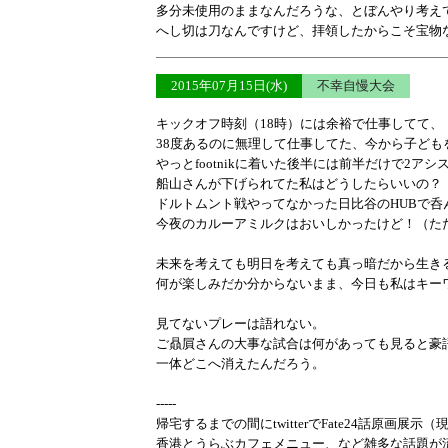
多分未使用のままなんだろうな、とぼんやり考え
へし切は刀なんですけど、拝領したからこそ宝物
2015年07月15日(水)
不幸自慢大会
キックオフ時刻（18時）には余裕で仕事してて、
38度あるのに無理して仕事してた、今から子ど
やっとfootnikに着いた後半には前半だけで2アシ
船山さんが下げられてた私はどうしたらいいの？
ドルトムント戦やってなかった日比谷のHUBで呑
今夜のカルーアミルクはおいしかったけど！（た
未来を考えても明日を考えても真っ暗だから生き
何が楽しみだか分からないまま、今日も私はキー
見てないプレーは語れない。
ご贔屓さんの大事な試合は何があっても見ると豪
一体どこへ消えたんだろう。
-----
帰宅するまでの間にtwitterでFate24話原画展
香港とうらぶカフェメニュー、など雑多な話題が