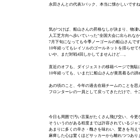
永田さんとの代表3バック、本当に懐かしいです
気がつけば、船山さんの昇格なしが決まり、物凄
人工芝方向へ歩いていった“全国大会に出られなか
7月下旬になっても今季ノーゴールの船山さんで
10年経ってもレイソルのゴールネットを揺らせて
いや、まだ対戦4回しかしてませんけど…。
直近のオフも、ダイジェストの移籍ページで無駄
10年経っても、いまだに船山さんが黄黒着るの諦
あの頃のこと、今年の過去在籍チームのことを思
フロンターレの一員として戻ってきただけで、十
今日も周囲で汚い言葉がたくさん飛び交い、今更
そういうのがある程度までは許容されているジャ
あまりに多くの辛さ・醜さを味わい、驚きを与え
麻痺した心は驚くほどサッカーから離れつつあり