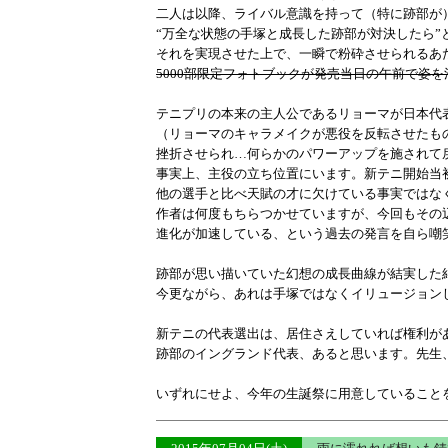
二人は以降、ライバル意識を持って（特に跡部が
“万全な状態の手塚と成長した跡部が対決したら”
それを実現させた上で、一瞬で粉砕させられるあ
5000部限定フォトブックが発売当日の午前で姿
テニプリの本来の主人公であるリョーマが日本代
（リョーマのキャラメイクが悪役を反転させたも
挫折させられ…何らかのパワーアップを施されて
事実上、主役の立ち位置にいます。新テニ開始当
他の選手と比べ天賦の才に欠けている事実ではな
作者は何度もちらつかせていますが、今回もその
進化が加速している、という過去の発言を自ら嘲
跡部が思い描いていた幻想の成長曲線が結実した
今更ながら、あれは手塚ではなくイリュージョン
新テニの代表選出は、居住さえしていれば権利が
跡部のイングランド代表、あると思います。先生
いずれにせよ、今年の生誕祭に用意していること