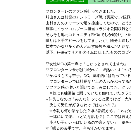
2015年07月04日(土)
雨に濡れれば想いも
フロンターレのファン感行ってきました。
船山さんは前節のアントラーズ戦（実家でTV観戦
山村さんのチャージで足を捻挫してたので、どう
無事にイッツコムブース担当（ラジオ公開収録と
そもそも地元コミュニティFM局でしか聴けない
喋りは下手アピールをしてましたが、随分上達し
松本でかなり多くの人と話す経験を積んだんだな
以下、twitterでリアルタイムにUPしたものの
▽女性MCの第一声は「しゅっとされてますね」
▽フロンターレサポは“温かい” ※熱い・すごい
▽かぶりものは苦手。NG。基本的には断っている
フロンターレでは社長など上の人もかぶってる
▽ファン感が凄いと聞いて楽しみにしてた。クラ
※他にも練習後に踊っていたと触れていたクラ
▽仲良しなのは「みんな知ってると思うけど…大
「決して男性が好きなわけではないので」
※今朝も何か話をした？系の話題から。
これだ
「一緒にいて楽。（どんな話を？）ここでは言え
小さい子がいっぱいいるので言えない」 ※チ
▽「喋るの苦手です。今も汗かいてます」