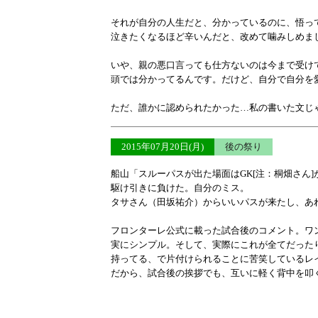
それが自分の人生だと、分かっているのに、悟っ
泣きたくなるほど辛いんだと、改めて噛みしめま
いや、親の悪口言っても仕方ないのは今まで受け
頭では分かってるんです。だけど、自分で自分を
ただ、誰かに認められたかった…私の書いた文じ
2015年07月20日(月)
後の祭り
船山「スルーパスが出た場面はGK[注：桐畑さん
駆け引きに負けた。自分のミス。
タサさん（田坂祐介）からいいパスが来たし、あ
フロンターレ公式に載った試合後のコメント。ワ
実にシンプル。そして、実際にこれが全てだった
持ってる、で片付けられることに苦笑しているレ
だから、試合後の挨拶でも、互いに軽く背中を叩