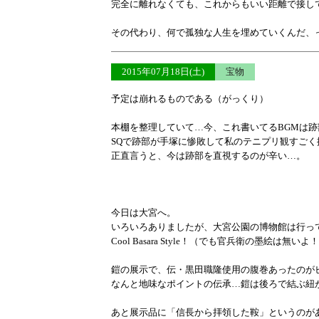
完全に離れなくても、これからもいい距離で接し
その代わり、何で孤独な人生を埋めていくんだ、
2015年07月18日(土)
宝物
予定は崩れるものである（がっくり）
本棚を整理していて…今、これ書いてるBGMは
SQで跡部が手塚に惨敗して私のテニプリ観すご
正直言うと、今は跡部を直視するのが辛い…。
今日は大宮へ。
いろいろありましたが、大宮公園の博物館は行っ
Cool Basara Style！（でも官兵衛の墨絵は無
鎧の展示で、伝・黒田職隆使用の腹巻あったのが
なんと地味なポイントの伝承…鎧は後ろで結ぶ紐
あと展示品に「信長から拝領した鞍」というのが