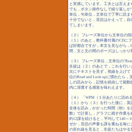
と実感しています。工夫とは言えま
でも，ボタン操作なしで繰り返しが
単位，句単位，文単位で丁寧に読ま
十分でないと，音読はかえって，自
てしまいます。
（２） フレーズ単位から文単位の段階を踏
（１）のあと，教科書付属のCDに
ば好都合ですが，本文を見ながら，
間，文と文の間のポーズはしっかり
（３） フレーズ単位，文単位の"Read an
生徒は（２）のあとで，これを行い
次にテキストを見ず，視線を上げて
位のRead and Look upに
しの読みから，記憶を経由して能動
内に浸透する感覚を味わえます。
（４） 「WPM（１分あたりに読め
（１）から（３）を行った後に，英
全体を読み，かかった時間（秒）を測
数）で計算し，グラフに残す作業を続
約12課を続けると，平均して140～
ぜか，音読の声量も課を重ねる毎に
の折れ線を見ると，生徒たちはやる