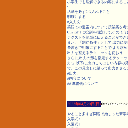
小学生でも理解できる内容にするこ
•
活動を必ず2つ入れること
明確にする
#入力文:
英語での道案内について授業案を考
ChatGPTに役割を指定して,その
テクストを簡単に伝えることができ
また、「制約条件」として,出力に
条書きで明確にすることで,より求
出力を整えるテクニックを使おう
さらに,出力の形を指定するテクニッ
力:」以下に,出力してほしい内容の
で、この見出しに沿って出力させる
#出力:
#内容について
## 準備物について
2025年04月20日(日)
think think think
やること多すぎ問題で始まった新学
入学式3
入園式1