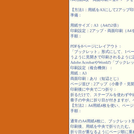
【方法1：用紙をA3にして2アップ印
準備：
用紙サイズ：A3（A4の2倍）
印刷設定：2アップ・両面印刷（A4
手順：
PDFを8ページにレイアウト：
「ブックレット」形式にして、1ペー
うように見開きで印刷されるように
Adobe AcrobatやWordの「
印刷設定（複合機側）：
用紙：A3
両面印刷：あり（短辺とじ）
ページ並び：2アップ（小冊子・見
印刷後に中央で二つ折り：
折るだけで、ステープルを使わず中
冊子の中央に折り目が付きますが、
【方法2：A4用紙4枚を使い、ペー
手順：
通常のA4用紙4枚に、ブックレット
印刷後、用紙を中央で折りたたむ。
折り目が重なるようにページ順に重