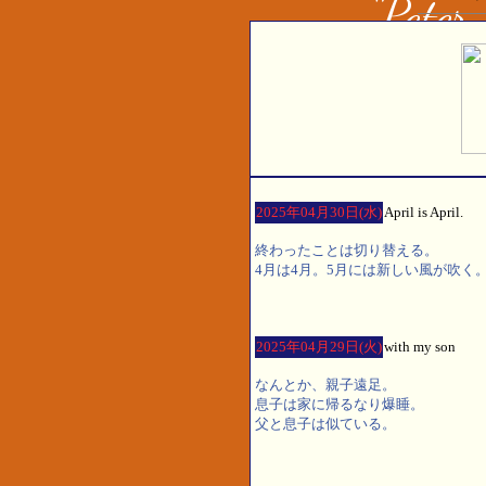
2025年04月30日(水)
April is April.
終わったことは切り替える。
4月は4月。5月には新しい風が吹く
2025年04月29日(火)
with my son
なんとか、親子遠足。
息子は家に帰るなり爆睡。
父と息子は似ている。