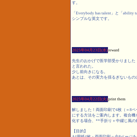
す。
「Everybody has talent」と「abi
シンプルな英文です。
2025年04月23日(水)
reward
先生のおかげで医学部受かりました
と言われた。
少し前向きになる。
あとは、その実力を揺るぎないもの
2025年04月22日(火)
print them
解しました！両面印刷で4枚（＝8
にする方法をご案内します。複合機
化する場合、**手折り＋中綴じ風の
【目的】
A4用紙4枚・両面印刷＝全8ページ