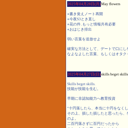
2025年04月28日(月)
May flowers
⭐︎書き覚えノート再開
⭐︎今夜S3とき直し
⭐︎花の件..もっと情報共有必要
⭐︎おはじき排出
弱い言葉を追放せよ
確実な方法として、デートで口にし
なよなよした言葉、もしくはオタク
2025年04月27日(日)
skills beget skills
Skills beget skills.
技能が技能を生む。
早期に非認知能力へ教育投資
“十円落したら、本当に十円をなく
その上、損した損したと思ったら、
のよ。
二百円落さずに百円だったから