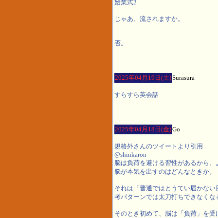
始業式2
じゃあ、流されますか。
否。
2025年04月19日(土)
Surasura
すらすら英会話
2025年04月18日(金)
Go
規格外さんのツイートより引用
@shinkaron
脳は負荷を避ける習性があるから、
脳が本気を出すのはどんなときか。
それは「普通ではとうてい届かない
考パターンでは太刀打ちできなくな
そのとき初めて、脳は「負荷」を受