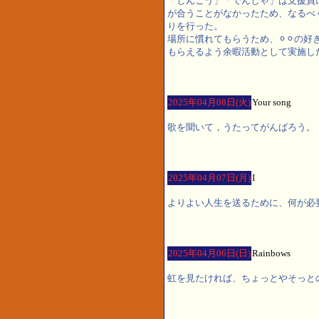
「しんごう」「でんしゃ」は支援員
が合うことがなかったため、なるべ
りを行った。
場所に慣れてもらうため、⚪︎⚪︎の
もらえるよう余暇活動として実施し
2025年04月08日(火)
Your song
歌を聞いて，うたってがんばろう。
2025年04月07日(月)
I
よりよい人生を送るために、何が必
2025年04月06日(日)
Rainbows
虹を見たければ、ちょっとやそっと