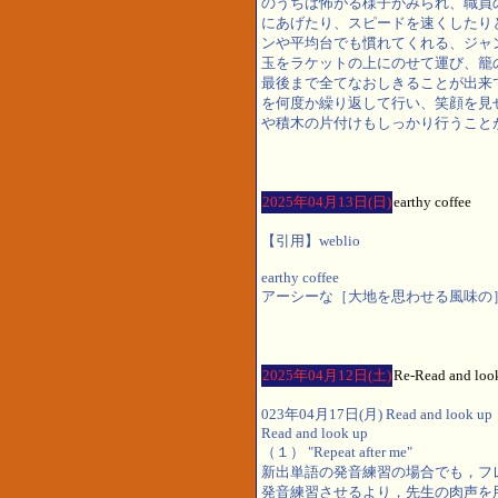
のうちは怖がる様子がみられ、職員
にあげたり、スピードを速くしたり
ンや平均台でも慣れてくれる、ジャ
玉をラケットの上にのせて運び、籠
最後まで全てなおしきることが出来
を何度か繰り返して行い、笑顔を見
や積木の片付けもしっかり行うこと
2025年04月13日(日)
earthy coffee
【引用】weblio
earthy coffee
アーシーな［大地を思わせる風味の］コーヒ
2025年04月12日(土)
Re-Read and loo
023年04月17日(月) Read and look up
Read and look up
（１） "Repeat after me"
新出単語の発音練習の場合でも，フ
発音練習させるより，先生の肉声を