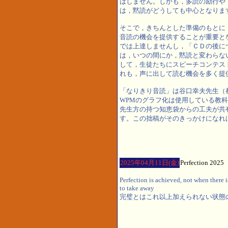
はしません。しかも，多読の励行や
は，黙読がどうしても中心となりま
そこで，きちんとした準備のもとに
音読の機会を提供することが重要と
では上達しませんし，「ＣＤの後に
は，いつの間にか，黙読と変わらな
して，生徒たちにスピーチコンテス
れも，声に出して読む機会を多く提
「なりきり音読」は谷口幸夫先生（
WPMのグラフ化は使用している教
先生方の持つ知恵袋からの工夫が共
す。この拙稿がそのきっかけになれ
2025年04月11日(金)
Perfection 2025
Perfection is achieved, not when there i
to take away
完璧とはこれ以上加えられない状態