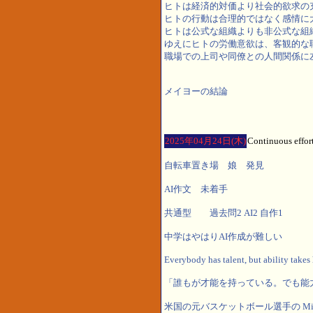
ヒトは経済的対価より社会的欲求の
ヒトの行動は合理的ではなく感情に
ヒトは公式な組織よりも非公式な組
ゆえにヒトの労働意欲は、客観的な
職場での上司や同僚との人間関係に
メイヨーの結論
2025年04月24日(木)
Continuous effort
自転車置き場 娘 発見
AI作文 未着手
共通型 過去問2 AI2 自作1
中学はやはりAI作成が難しい
Everybody has talent, but ability takes
「誰もが才能を持っている。でも能
米国の元バスケットボール選手の Mic