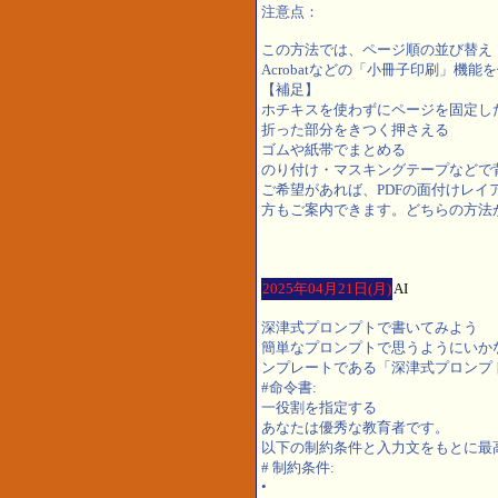
注意点：
この方法では、ページ順の並び替え
Acrobatなどの「小冊子印刷」機
【補足】
ホチキスを使わずにページを固定し
折った部分をきつく押さえる
ゴムや紙帯でまとめる
のり付け・マスキングテープなどで
ご希望があれば、PDFの面付けレ
方もご案内できます。どちらの方法
2025年04月21日(月)
AI
深津式プロンプトで書いてみよう
簡単なプロンプトで思うようにいか
ンプレートである「深津式プロンプ
#命令書:
一役割を指定する
あなたは優秀な教育者です。
以下の制約条件と入力文をもとに最
# 制約条件:
•