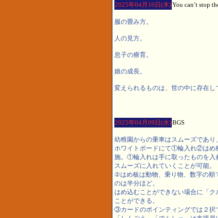
2025年04月10日(木)
You can’t stop th
服の畳み方。
人の見方。
息子の療育。
娘の成長。
変えられるものは、世の中に存
2025年04月09日(水)
BGS
幼稚園からの乗車はスムーズであり
ホワイトボードにて①輪入れ②はめ
施。①輪入れは手に取ったものを入
スムーズに入れていくことが可能。
②はめ板は動物、乗り物、数字の順
のは半分ほど。
はめ込むことができない場合に「ク
ことができる。
③カードのポインティングでは２択