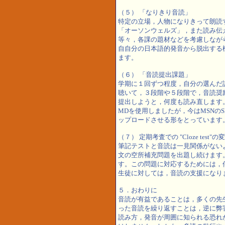
（５） 「なりきり音読」
特定の立場，人物になりきって朗読
「オーソンウェルズ」，また読み伝
等々，各課の題材などを考慮しなが
自自分の日本語的発音から脱出する
ます。
（６） 「音読提出課題」
学期に１回ずつ程度，自分の選んだ
聴いて，３段階や５段階で，音読奨
提出しようと，何度も読み直します
MDを使用しましたが，今はMSNのSk
ップロードさせる形をとっています
（７） 定期考査での "Cloze test"の
筆記テストと音読は一見関係がない
文の空所補充問題を出題し続けます
す。この問題に対応するためには，
生徒に対しては，音読の支援になり
５．おわりに
音読が有益であることは，多くの先
った音読を繰り返すことは，逆に弊
読み方，発音が周囲に知られる恐れ