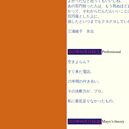
よかったなと思ってもいいしね。
あの百円拾った人は、もう死ぬほど
かって、それからだんだんいいこと
百円落とした上に、
損したといつまでもクヨクヨしてい
三浦綾子 氷点
2025年04月26日(土)
Professional
空きよらん？
すぐ来た電話。
25年間の付き合い。
その決断力が、プロ。
私に最近足りなかったもの。
2025年04月25日(金)
Mayo’s theory