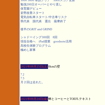
3000 3800 単語クリア Toeflスコア更新
勉強200日オーバーとやり直し
保育園デビュー
姿勢改善スタート
電気自転車スタート/中古車リスク
県代表 国代表 選出 薩摩終了
後半のGRIT and GRIND
シャドーイング300回 8回
現役合格へ iPad授業 goodnote活用
高校生体験プログラム
極めし家事
2021年09月25日(土)
8kmの壁
7.2
7.5
月２回は走れた。
2021年09月24日(金)
蝉とコーヒーとTOEFLテキスト