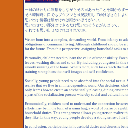
一日の終わりに瞑想をしながらその日あったことを朝からず
その時同時に口でもブツブツと状況説明してゆけばさらによ
思い出す情報は細かければ細かいほうがいい。
思い出せない部分はできるだけ思い出そうとがんばって、
それでも思い出せなければそれでOK.
We are born into a complex, demanding world. From infancy to adul
obligations of communal living. Although childhood should be a per
for the future. From this perspective, assigning household tasks to 
Personally, children need to learn the value of responsibility. Pare
leaves, washing dishes and so on. By including youngsters in this 
smooth running of the home. What’s more, such tasks teach them abo
training strengthens their self-images and self-confidence.
Socially, young people need to be absorbed into the social nexus. W
realize that we live in an interdependent world. Our decisions, choi
only learns how to create an aesthetically pleasing dining environ
a part of the socialization process whereby social and cultural norm
Economically, children need to understand the connection between e
efforts may be in the form of a warm hug, a word of praise or a pu
household duties. This arrangement allows youngsters to realize th
they like. In this way, young people develop a strong sense of the fi
In conclusion, participating in household duties and chores is bene