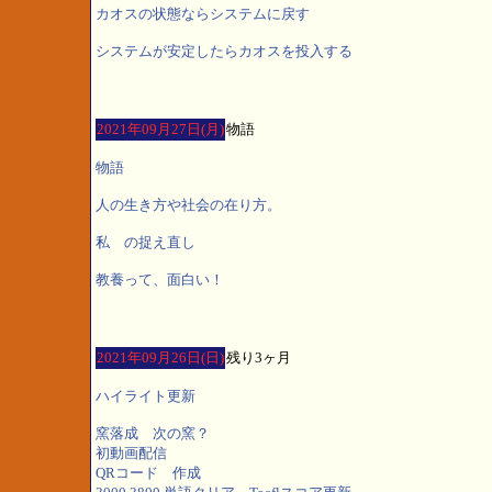
カオスの状態ならシステムに戻す
システムが安定したらカオスを投入する
2021年09月27日(月)
物語
物語
人の生き方や社会の在り方。
私 の捉え直し
教養って、面白い！
2021年09月26日(日)
残り3ヶ月
ハイライト更新
窯落成 次の窯？
初動画配信
QRコード 作成