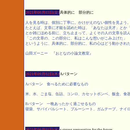
2021年09月03日(金)
具体的に 部分的に
人を見る時は、個別に丁寧に。かけがえのない個性を見よう
たとえば、文章に才能を認めた時は、「あなたは天才」とか
とか雑にほめる前に、立ち止まって、よくその人の文章を読
「この文章の、この部分に、私はこんな想いがこみ上げた」
というように、具体的に、部分的に、私の心はどう動かされ
山田ズーニー 『おとなの小論文教室』
2021年09月02日(木)
Aパターン
Aパターン 食べるために必要なもの
米、水、ごま塩、缶詰、コンロ、カセットボンベ、飯盒、食
Bパターン 一晩あったかく過ごせるもの
寝袋、サバイバルシート、ブルーシート、ガムテープ、ナイ
2021年09月01日(水)
a strong preparation for the future