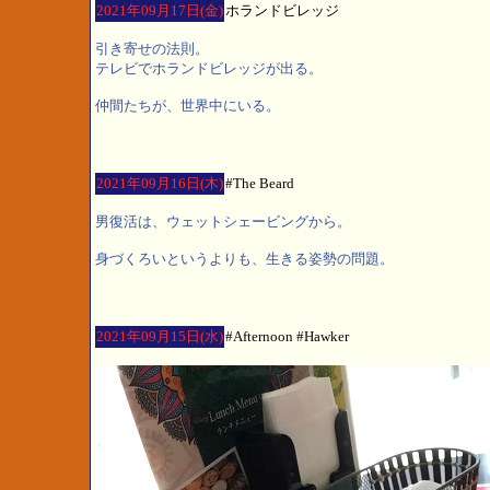
2021年09月17日(金)
ホランドビレッジ
引き寄せの法則。
テレビでホランドビレッジが出る。
仲間たちが、世界中にいる。
2021年09月16日(木)
#The Beard
男復活は、ウェットシェービングから。
身づくろいというよりも、生きる姿勢の問題。
2021年09月15日(水)
#Afternoon #Hawker