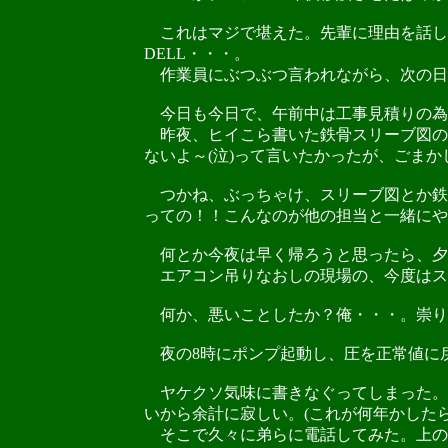
これはマジで堪えた。先輩に理由を話し
DELL・・・。
作業員にぶつぶつ言われながら、次の日
今日も今日で、午前中は工事見積りの為、
昨夜、ヒイこら書いた鉄骨スリーブ図の
ないよ～(泣)って言いたかったが、ごま
つかね、ぶっちゃけ、スリーブ図とか鉄
っての！！こんなのが他の担当と一緒にや
何とか今夜は早く帰ろうと思ったら、夕方ま
エアコン吊りなおしの現場の、今度はス
何か、悪いことしたか？俺・・・。崇り
夜の8時にポンプ起動し、圧を正常値に戻
ヤケクソ気味に書きなぐってしまった。事
いから余計に寂しい。(これが何年かした
そこで久々に弟らに電話してみた。上の方