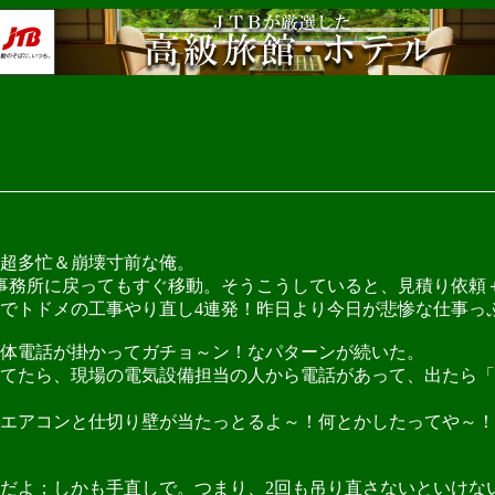
超多忙＆崩壊寸前な俺。
事務所に戻ってもすぐ移動。そうこうしていると、見積り依頼
トドメの工事やり直し4連発！昨日より今日が悲惨な仕事っぷ
体電話が掛かってガチョ～ン！なパターンが続いた。
てたら、現場の電気設備担当の人から電話があって、出たら「
エアコンと仕切り壁が当たっとるよ～！何とかしたってや～！
だよ；しかも手直しで。つまり、2回も吊り直さないといけな