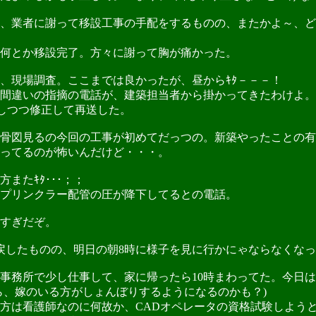
、業者に謝って移設工事の手配をするものの、またかよ～、ど
何とか移設完了。方々に謝って胸が痛かった。
現場調査。ここまでは良かったが、昼からｷﾀ－－－！
間違いの指摘の電話が、建築担当者から掛かってきたわけよ。
かしつつ修正して再送した。
骨図見るの今回の工事が初めてだっつの。新築やったことの有
ってるのが怖いんだけど・・・。
たｷﾀ･･･；；
プリンクラー配管の圧が降下してるとの電話。
すぎだぞ。
したものの、明日の朝8時に様子を見に行かにゃならなくなっ
務所で少し仕事して、家に帰ったら10時まわってた。今日は
ら、嫁のいる方がしょんぼりするようになるのかも？)
は看護師なのに何故か、CADオペレータの資格試験しようと