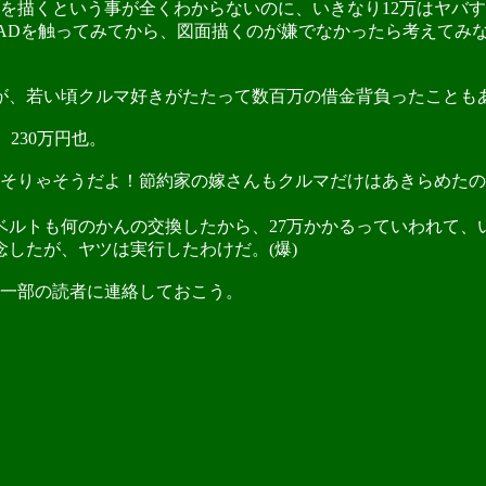
を描くという事が全くわからないのに、いきなり12万はヤバ
CADを触ってみてから、図面描くのが嫌でなかったら考えてみ
が、若い頃クルマ好きがたたって数百万の借金背負ったことも
230万円也。
そりゃそうだよ！節約家の嫁さんもクルマだけはあきらめたの
ルトも何のかんの交換したから、27万かかるっていわれて、い
念したが、ヤツは実行したわけだ。(爆)
一部の読者に連絡しておこう。