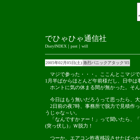
でひゃひゃ通信社
DiaryINDEX
｜
past
｜
will
2005年02月05日(土)
激烈パニックアタック’05
マジで参った・・・。ここんとこマジで
1月半ばからほとんど午前様だし、日中は
ホントに気の休まる間が無かった。そんで
今日はもう無いだろうって思ったら、大
2日前の夜7時、事務所で脱力で見積作っ
うじゃな～い。
「なんですかァー！」って聞いたら、「
(突っ伏し)」Ｗ脱力！
つーか、エアコン昨夜移設させたばっか