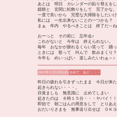
あとは 明日 カレンダーの貼り替えをし
鏡餅と 玄関に松飾りをして 完了かな。
一度で良いから 完璧な大掃除をしたいけ
私には 一生出来ないことの一つかも？
まぁ 年内 やるべきことは 終了だ～ね
おーっと その前に 忘年会♪
これがないと 今年は 終えられない。
毎年 おなかが捩れるくらい笑って 踊っ
ときには 歌って 叫んで 飲みまくり？
今年も めいっぱい 楽しみたいわぁ～♪
2005年12月28日(水)
せめて あと・・・
昨日の疲れを引きずったまま 今日が来た
起きられない・・・。
目覚ましも 無意識に 止めてしまい
起きたのは ６時１５分・・・ヤバイ！！
即効で 朝ごはんの用意をして とりあえ
おだいりさまを 無事送り出せば ＯＫヨ