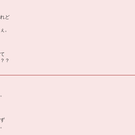
れど
ぇ。
て
？？
。
ず
。