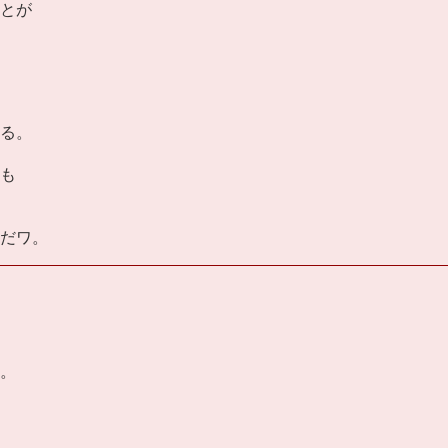
とが
る。
も
だワ。
。