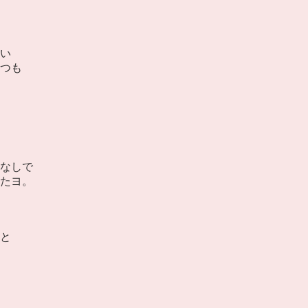
い
つも
なしで
たヨ。
と