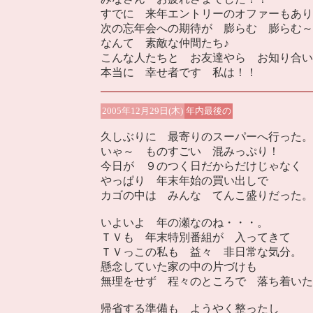
すでに 来年エントリーのオファーもあり
次の忘年会への期待が 膨らむ 膨らむ～
なんて 素敵な仲間たち♪
こんな人たちと お友達やら お知り合い
本当に 幸せ者です 私は！！
2005年12月29日(木)
年内最後の
久しぶりに 最寄りのスーパーへ行った。
いゃ～ ものすごい 混みっぷり！
今日が ９のつく日だからだけじゃなく
やっぱり 年末年始の買い出しで
カゴの中は みんな てんこ盛りだった。
いよいよ 年の瀬なのね・・・。
ＴＶも 年末特別番組が 入ってきて
ＴＶっこの私も 益々 非日常な気分。
懸念していた家の中の片づけも
無理をせず 程々のところで 落ち着いた
帰省する準備も ようやく整ったし