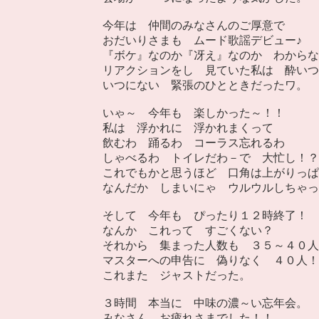
今年は 仲間のみなさんのご厚意で
おだいりさまも ムード歌謡デビュー♪
『ボケ』なのか『冴え』なのか わからな
リアクションをし 見ていた私は 酔いつ
いつにない 緊張のひとときだったワ。
いゃ～ 今年も 楽しかった～！！
私は 浮かれに 浮かれまくって
飲むわ 踊るわ コーラス忘れるわ
しゃべるわ トイレだわ－で 大忙し！？
これでもかと思うほど 口角は上がりっぱ
なんだか しまいにゃ ウルウルしちゃっ
そして 今年も ぴったり１２時終了！
なんか これって すごくない？
それから 集まった人数も ３５～４０人
マスターへの申告に 偽りなく ４０人！
これまた ジャストだった。
３時間 本当に 中味の濃～い忘年会。
みなさん お疲れさまでした！！