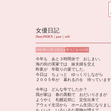
女優日記
DiaryINDEX
｜
past
｜
will
2005年12月31日(土)
大つごもりの日
今年も あと３時間余で おしまい。
海の街の実家では 妹夫婦を交え
昨夜が 年取りの宴でした。
今日は ちょっと ゆっくりしながら
２００５年が 暮れるのを 待っています
今年は どんな年でしたか？
我が家は 春の異動で おだいりさまが
ようやく 札幌近郊に 定住出来て
アウェイ生活から ホーム生活になりまし
ちょいと いろいろな荷物が増えて