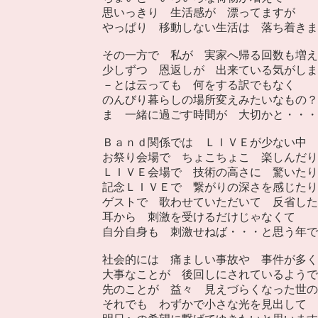
思いっきり 生活感が 漂ってますが
やっぱり 移動しない生活は 落ち着きま
その一方で 私が 実家へ帰る回数も増え
少しずつ 恩返しが 出来ている気がしま
－とは云っても 何をする訳でもなく
のんびり暮らしの場所変えみたいなもの？
ま 一緒に過ごす時間が 大切かと・・・
Ｂａｎｄ関係では ＬＩＶＥが少ない中
お祭り会場で ちょこちょこ 楽しんだり
ＬＩＶＥ会場で 技術の高さに 驚いたり
記念ＬＩＶＥで 繋がりの深さを感じたり
ゲストで 歌わせていただいて 反省した
耳から 刺激を受けるだけじゃなくて
自分自身も 刺激せねば・・・と思う年で
社会的には 痛ましい事故や 事件が多く
大事なことが 後回しにされているようで
先のことが 益々 見えづらくなった世の
それでも わずかで小さな光を見出して