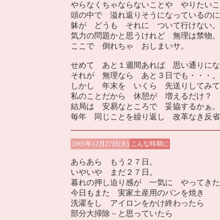
やらなくちゃならないことや やりたいこ
頭の中で 溢れ返りそうになっているのに
躰が どうも それに ついて行けない。
気力の問題かと思うけれど 無理は禁物。
ここで 倒れちゃ おしまいサ。
せめて あと１週間あれば 思い通りにな
それが 無理なら あと３日でも・・・。
しかし 年末を いくら 先送りしてみて
私のことだから 休憩が 増えるだけ？
結局は 安易なところで 妥協するかぁ。
毎年 同じことを繰り返し 改革なき反省
2005年12月27日(火)
こんな時期に
あらあら もう２７日。
いやいや まだ２７日。
暮れの押し迫り感が 一気に やってきた
今日もまた 実家土産用のパンを焼き
洗濯をし アイロンをかけ終わったら
部分大掃除－と思っていたら