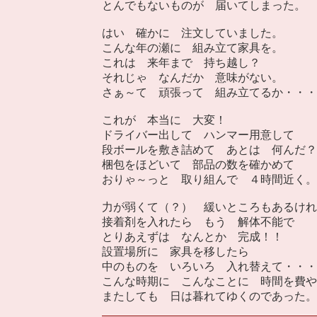
とんでもないものが 届いてしまった。
はい 確かに 注文していました。
こんな年の瀬に 組み立て家具を。
これは 来年まで 持ち越し？
それじゃ なんだか 意味がない。
さぁ～て 頑張って 組み立てるか・・・
これが 本当に 大変！
ドライバー出して ハンマー用意して
段ボールを敷き詰めて あとは 何んだ？
梱包をほどいて 部品の数を確かめて
おりゃ～っと 取り組んで ４時間近く。
力が弱くて（？） 緩いところもあるけれ
接着剤を入れたら もう 解体不能で
とりあえずは なんとか 完成！！
設置場所に 家具を移したら
中のものを いろいろ 入れ替えて・・・
こんな時期に こんなことに 時間を費や
またしても 日は暮れてゆくのであった。