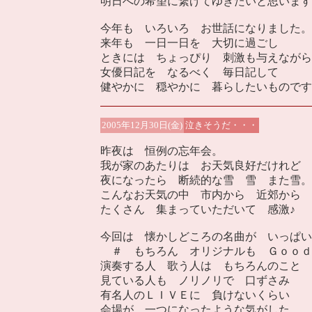
明日への希望に繋げてゆきたいと思います
今年も いろいろ お世話になりました。
来年も 一日一日を 大切に過ごし
ときには ちょっぴり 刺激も与えながら
女優日記を なるべく 毎日記して
健やかに 穏やかに 暮らしたいものです
2005年12月30日(金)
泣きそうだ・・・
昨夜は 恒例の忘年会。
我が家のあたりは お天気良好だけれど
夜になったら 断続的な雪 雪 また雪。
こんなお天気の中 市内から 近郊から
たくさん 集まっていただいて 感激♪
今回は 懐かしどころの名曲が いっぱい
＃ もちろん オリジナルも Ｇｏｏｄ
演奏する人 歌う人は もちろんのこと
見ている人も ノリノリで 口ずさみ
有名人のＬＩＶＥに 負けないくらい
会場が 一つになったような気がした。