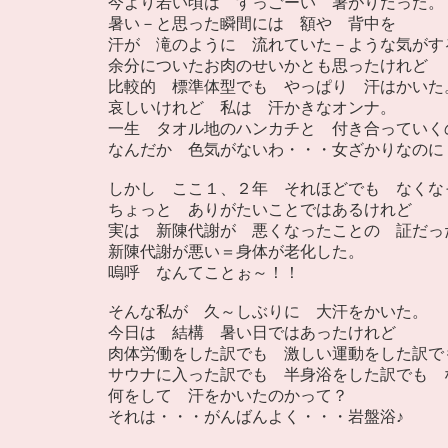
今より若い頃は すっごーい 暑がりだった。
暑い－と思った瞬間には 額や 背中を
汗が 滝のように 流れていた－ような気がす
余分についたお肉のせいかとも思ったけれど
比較的 標準体型でも やっぱり 汗はかいた
哀しいけれど 私は 汗かきなオンナ。
一生 タオル地のハンカチと 付き合っていく
なんだか 色気がないわ・・・女ざかりなのに
しかし ここ１、２年 それほどでも なくな
ちょっと ありがたいことではあるけれど
実は 新陳代謝が 悪くなったことの 証だっ
新陳代謝が悪い＝身体が老化した。
嗚呼 なんてことぉ～！！
そんな私が 久～しぶりに 大汗をかいた。
今日は 結構 暑い日ではあったけれど
肉体労働をした訳でも 激しい運動をした訳で
サウナに入った訳でも 半身浴をした訳でも 
何をして 汗をかいたのかって？
それは・・・がんばんよく・・・岩盤浴♪