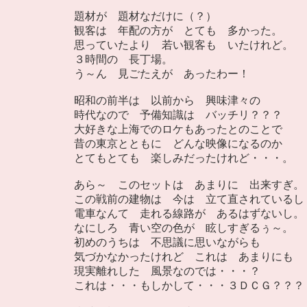
題材が 題材なだけに（？）
観客は 年配の方が とても 多かった。
思っていたより 若い観客も いたけれど。
３時間の 長丁場。
う～ん 見ごたえが あったわー！
昭和の前半は 以前から 興味津々の
時代なので 予備知識は バッチリ？？？
大好きな上海でのロケもあったとのことで
昔の東京とともに どんな映像になるのか
とてもとても 楽しみだったけれど・・・。
あら～ このセットは あまりに 出来すぎ。
この戦前の建物は 今は 立て直されているし
電車なんて 走れる線路が あるはずないし。
なにしろ 青い空の色が 眩しすぎるぅ～。
初めのうちは 不思議に思いながらも
気づかなかったけれど これは あまりにも
現実離れした 風景なのでは・・・？
これは・・・もしかして・・・３ＤＣＧ？？？