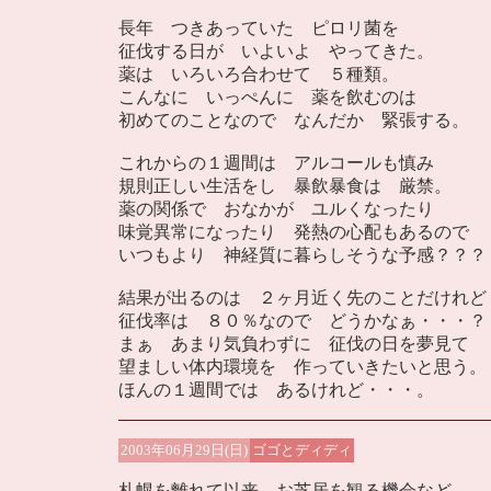
長年 つきあっていた ピロリ菌を
征伐する日が いよいよ やってきた。
薬は いろいろ合わせて ５種類。
こんなに いっぺんに 薬を飲むのは
初めてのことなので なんだか 緊張する。
これからの１週間は アルコールも慎み
規則正しい生活をし 暴飲暴食は 厳禁。
薬の関係で おなかが ユルくなったり
味覚異常になったり 発熱の心配もあるので
いつもより 神経質に暮らしそうな予感？？？
結果が出るのは ２ヶ月近く先のことだけれど
征伐率は ８０％なので どうかなぁ・・・？
まぁ あまり気負わずに 征伐の日を夢見て
望ましい体内環境を 作っていきたいと思う。
ほんの１週間では あるけれど・・・。
2003年06月29日(日)
ゴゴとディディ
札幌を離れて以来 お芝居を観る機会など