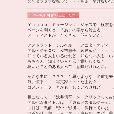
文句タラタラな私って・・・あぁ 情けないワ
2003年06月19日(木)
誰だったの？
Ｙａｈｏｏ！ミュージック－ジャズで 検索を
ページを開くと 「あ」の字から始まる
アーティストが たくさん 並んでいた。
アストラッド・ジルベルト アニタ・オディ
アル・ジャロウ 秋吉敏子 綾戸智絵 ・・・
知っている人もいるけれど 知らない人も い
もちろん 知り合い－と云う意味じゃなく
聴いたことのある人って 意味だけれどネ。
そんな中に ？？？ と思うような 名前を発
浅井慎平・・・写真家・・・だよね？
コメンテーターとかも しているけれど・・・
気になって 「浅井慎平」を クリックしてみ
アルバムタイトルは 「東京ノスタルジー」。
曲目は 戦前・戦中・戦後に 流行っていた
淡谷のりこや ディック・ミネらの カバー曲