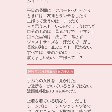
ふぅ・・・。
平日の昼間に デパートへ行ったり
ときには 友達とランチをしたり
主婦って云うのは まったく・・・
－と思う人も いるのでしょうけれど
自分のものは 見るだけで ガマンし
狙った品物は 決して 逃さず
ジャストサイズを 汗だくで 探し
長蛇の列に 並ぶことも 厭わない。
すべては 夫のために・・・。
涙ぐましいわネ 主婦って！？
2003年06月24日(火)
女の手ぶら
手ぶらの女性を 見かけた。
ご近所を 歩いているときではない。
近距離移動のＪＲの中でだ。
上着を着ている頃なら まだしも
ジーンズに Ｔシャツ＆シャツ姿で
バッグどころか お財布さえ持たず