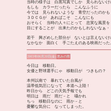
当時の様子は 白黒写真でしか 見られないけ
もしも カラーだったら こんなふうに
今では 見られないような 青空だったのかも
３ＤＣＧが あればこそ こんなにも
おそらく 当時の人々にとって 忠実な風景を
目にすることが 出来たのかもしれないなぁ・
若干 興ざめした部分が ないとは言えないけ
なかなか 面白く 手ごたえのある映画だった
2003年06月20日(金)
恵みの雨
今日は 移動日。
女優と野球選手にゃ 移動日が つきもの？
本州以南で 暴れていた台風が
温帯低気圧になって 本道へ上陸！
昨日から どこの天気予報でも
明日は 雨だ 雨だ－と 囁かれ
ちっ 移動日なのに 雨か－と
憂鬱な気分に なってしまった。