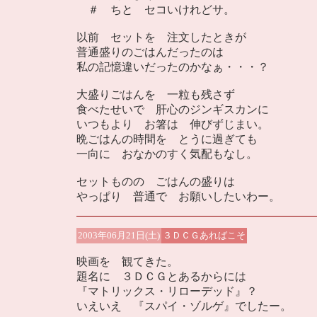
＃ ちと セコいけれどサ。
以前 セットを 注文したときが
普通盛りのごはんだったのは
私の記憶違いだったのかなぁ・・・？
大盛りごはんを 一粒も残さず
食べたせいで 肝心のジンギスカンに
いつもより お箸は 伸びずじまい。
晩ごはんの時間を とうに過ぎても
一向に おなかのすく気配もなし。
セットものの ごはんの盛りは
やっぱり 普通で お願いしたいわー。
2003年06月21日(土)
３ＤＣＧあればこそ
映画を 観てきた。
題名に ３ＤＣＧとあるからには
『マトリックス・リローデッド』？
いえいえ 『スパイ・ゾルゲ』でしたー。