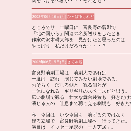
薬をつけるべきか・・・それとも？
2003年06月16日(月)
ひっぱるけれど
ところでサ 土曜日に 富良野の麓郷で
「北の国から」関連の名所巡りをしたとき
作家の沢木耕太郎を 見かけたと思ったのは
やっぱり 私だけだろうか・・・？
2003年06月15日(日)
さて本題
富良野演劇工場は 演劇人であれば
一度は 訪れ 演じてみたい劇場である。
おそらく 演じる側と 観る側とが
一体になれる ギリギリのスペースだと思う。
広い劇場で観る 壮大な舞台装置も 好きだけ
演じる人の 吐息まで聴こえる劇場も 好きだ
私 今回は いや今回も 演ずるのではなく
観る立場で 富良野演劇工場へ 行ってきた。
演目は イッセー尾形の「一人芝居」。