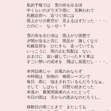
私的予報では 雪の街を出る頃
中くらいのダラダラ雨に 見舞われて
札幌近郊へ 近づく頃には
雨上がりの夜空が 見えるはずだった・・・。
だのに～ な～ぜ～？
雪の街を出た頃は 雨上がり状態で
夕闇が迫ると共に 雨足が 激しくなり
札幌近郊を ひたすら 走っていても
いっこうに 雨の止む気配は ない。
おまけに 追い越していったＲＶ車は
すごい勢いの泥水を 飛ばし放題だし・・・。
本州以南じゃ 台風のみならず
今時期は 恒例の 梅雨シーズンで
毎日 雨に 悩まされているんだろうなぁ。
そして しばらく 日照り続きだった
本道の 農業関係者の人々にとって
今日の雨は 天からの恵みなのだろうし。
移動日の雨ごときで またしても