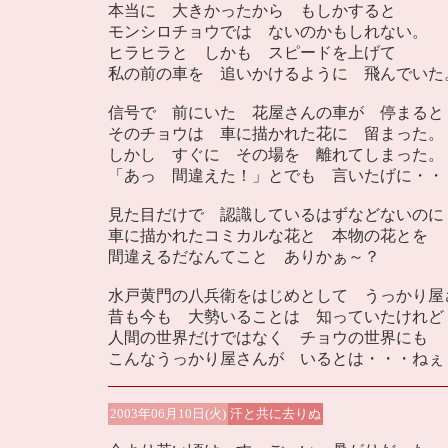
本当に 大きかったから もしかすると
モンシロチョウでは ないのかもしれない。
ヒラヒラと しかも スピードを上げて
私の前の車を 追いかけるように 飛んでいた
信号で 前にいた 花屋さんの車が 停まると
そのチョウは 車に描かれた花に 留まった。
しかし すぐに その場を 離れてしまった。
「あっ 間違えた！」とでも 言いたげに・・
見た目だけで 認識しているはずなどないのに
車に描かれたコミカルな花と 本物の花とを
間違えるだなんてこと ありかぁ～？
水戸黄門の八兵衛をはじめとして うっかり屋
昔も今も 大勢いることは 知っていたけれど
人間の世界だけではなく チョウの世界にも
こんなうっかり屋さんが いるとは・・・ねぇ
2003年06月10日(火)
汗と共に去りぬ