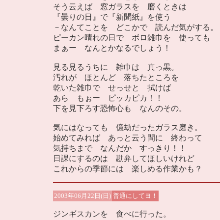
そう云えば 窓ガラスを 磨くときは
『曇りの日』で『新聞紙』を使う
－なんてことを どこかで 読んだ気がする。
ピーカン晴れの日で ボロ雑巾を 使っても
まぁー なんとかなるでしょう！
見る見るうちに 雑巾は 真っ黒。
汚れが ほとんど 落ちたところを
乾いた雑巾で せっせと 拭けば
あら もぉー ピッカピカ！！
下を見下ろす恐怖心も なんのその。
気にはなっても 億劫だったガラス磨き。
始めてみれば あっと云う間に 終わって
気持ちまで なんだか すっきり！！
日課にするのは 勘弁してほしいけれど
これからの季節には 楽しめる作業かも？
2003年06月22日(日)
普通にしてヨ！
ジンギスカンを 食べに行った。