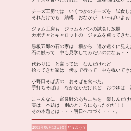
チーズ工房では いくつかのチーズを 試食し
それだけでも 結構 おなかが いっぱいよぉ
ジャム工房も ジャム＆パンの試食し放題。
カボチャとキャロットの ジャムを買ってきた
黒板五郎の石の家は 柵から 遙か遠くに見え
石に触って 中も見学してみたいのになぁ・・
代わりに－と言っては なんだけれど
拾ってきた家は 傍まで行って 中を覗いてき
小野田そば店の おそばを食べた。
手打ちそばは なかなかだけれど おつゆは 
こ～んなに 富良野のあちこちを 楽しんだけ
実は 本題は 別のところにあったのだ！！
その本題とは・・・明日へつづく・・・。
2003年06月13日(金)
どうよう？