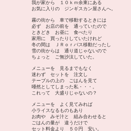
我が家から １０ｋｍ余東にある
お気に入りの ジンギスカン屋さんへ。
霧の街から 車で移動するときには
必ず お店の前を 通っていたので
ときどき お昼に 食べたり
家用に 買ったりしていたけれど
冬の間は ＪＲｏｒバス移動だったし
雪の街からは 通り道じゃないので
ちょっと ご無沙汰していた。
メニューを 見るまでもなく
迷わず セットを 注文し
テーブルの上の ごはんを見て
唖然としてしまった私・・・。
これって 大盛りじゃないの？
メニューを よく見てみれば
小ライスなるものもあり
お肉や みそ汁と 組み合わせると
ごはんの量が 違うだけで
セット料金より ５０円 安い。