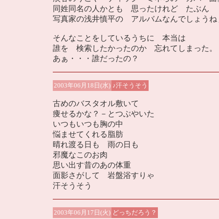
同姓同名の人かとも 思ったけれど たぶん
写真家の浅井慎平の アルバムなんでしょうね
そんなことをしているうちに 本当は
誰を 検索したかったのか 忘れてしまった。
あぁ・・・誰だったの？
2003年06月18日(水)
♪汗そうそう
古めのバスタオル敷いて
痩せるかな？－とつぶやいた
いつもいつも胸の中
悩ませてくれる脂肪
晴れ渡る日も 雨の日も
邪魔なこのお肉
思い出す昔のあの体重
面影さがして 岩盤浴すりゃ
汗そうそう
2003年06月17日(火)
どっちだろう？