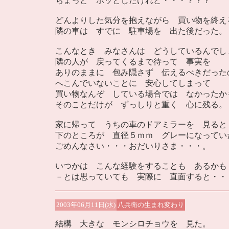
ちょっと ホッとしたけれど・・・？？？
どんよりした気分を抱えながら 買い物を終え
隣の車は すでに 駐車場を 出た後だった。
こんなとき みなさんは どうしているんでし
隣の人が 戻ってくるまで待って 事実を
ありのままに 包み隠さず 伝えるべきだった
へこんでいないことに 安心してしまって
買い物なんぞ している場合では なかったか
そのことだけが ずっしりと重く 心に残る。
家に帰って うちの車のドアミラーを 見ると
下のところが 直径５ｍｍ グレーになってい
ごめんなさい・・・おだいりさま・・・。
いつかは こんな経験をすることも あるかも
－とは思っていても 実際に 直面すると・・
2003年06月11日(水)
八兵衛の生まれ変わり
結構 大きな モンシロチョウを 見た。