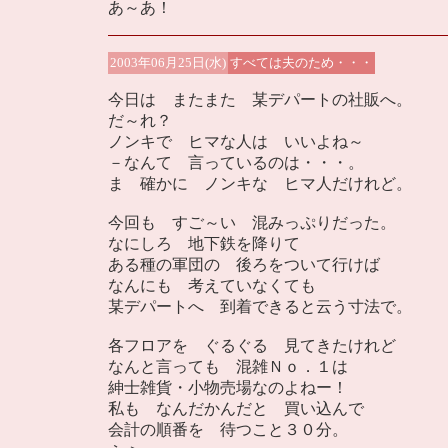
あ～あ！
2003年06月25日(水)
すべては夫のため・・・
今日は またまた 某デパートの社販へ。
だ～れ？
ノンキで ヒマな人は いいよね～
－なんて 言っているのは・・・。
ま 確かに ノンキな ヒマ人だけれど。
今回も すご～い 混みっぷりだった。
なにしろ 地下鉄を降りて
ある種の軍団の 後ろをついて行けば
なんにも 考えていなくても
某デパートへ 到着できると云う寸法で。
各フロアを ぐるぐる 見てきたけれど
なんと言っても 混雑Ｎｏ．１は
紳士雑貨・小物売場なのよねー！
私も なんだかんだと 買い込んで
会計の順番を 待つこと３０分。