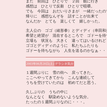
また 前回は ひとりで ２回 観に行き
感想は ひとりで反芻 ひとりで咀嚼。
でも 今回は おだいりさまが 一緒だったの
帰りに 感想なんぞを 話すことが出来て
なんだか とても 楽しくて 嬉しかった。
主人公の ゴゴ（緒形拳）とディディ（串田和
希望と絶望が 混在するところで ゴドーを待
立場も 状況も 大きく 違ってはいるけれど
ゴゴとディディのように 私たちふたりも
ゴドーを待ちながら 人生を送るのかなぁ・・
2003年06月28日(土)
デラシネ気分
１週間ぶりに 雪の街へ 戻ってきた。
ここへやってきてから こんな連続して
うちを空けていたのは 初めてだと思う。
久しぶりの うちの中に
なんとなく 馴染めないような気分。
たったの１週間ぶりなのに・・・。