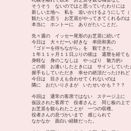
そうそう ないのではと思っていたわりには
新しい土地へ 私を 追いかけるようにして（
観たいと思う お芝居がやってきてくれるのは
本当に ホントーに ありがたいことだ。
先々週の イッセー尾形のお芝居に続いて
今日は 大々だーい好きな 串田和美の
『ゴドーを待ちながら』を 観てきた。
１年１１ヶ月１１日ぶりの彼は 還暦を経ても
身軽な 身のこなしは やっぱり 魅力的♪
この前 お逢いしたときには サインしていた
握手もしていただき 幸せの絶頂だったけれど
今日は 目さえも合わせてくれないのは
隣に おだいりさまが いたせいかも？？？
今回は 通常の客席ではない ステージ上に
仮設された客席で 役者さんと 同じ板の上で
お芝居を観られたことが 一つの収穫。
役者さんの息づかいまで 感じられて
なかなか 面白い経験だった。