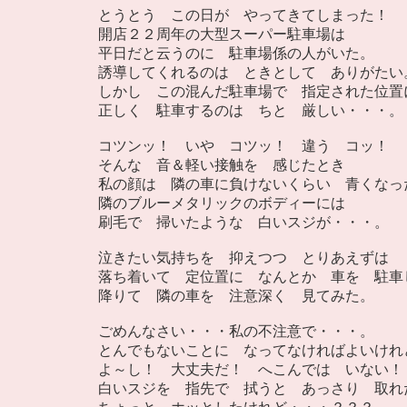
とうとう この日が やってきてしまった！
開店２２周年の大型スーパー駐車場は
平日だと云うのに 駐車場係の人がいた。
誘導してくれるのは ときとして ありがたい
しかし この混んだ駐車場で 指定された位置
正しく 駐車するのは ちと 厳しい・・・。
コツンッ！ いや コツッ！ 違う コッ！
そんな 音＆軽い接触を 感じたとき
私の顔は 隣の車に負けないくらい 青くなっ
隣のブルーメタリックのボディーには
刷毛で 掃いたような 白いスジが・・・。
泣きたい気持ちを 抑えつつ とりあえずは
落ち着いて 定位置に なんとか 車を 駐車
降りて 隣の車を 注意深く 見てみた。
ごめんなさい・・・私の不注意で・・・。
とんでもないことに なってなければよいけれ
よ～し！ 大丈夫だ！ へこんでは いない！
白いスジを 指先で 拭うと あっさり 取れ