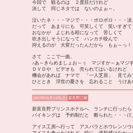
今回で 観るのは ２度目だけれど
決して 同じネタでは ないのよぉ～。
泣いたネ・・・マジで・・・ポロポロ・・・涙
だって あまりにも 可笑しくて 笑いすぎて
おなかが よじれる程になって 苦しくて
吹き出しそうになって ハンカチ咬んで
抑えるのが 大変だったんだから もぉ～っ！
さて ここで一曲。
♪あ～きらめましょお～ぅ マジすか～ぁマジす
ＤＶＤや ビデオも 売られてはいるけれど
機会があれば ナマで 「一人芝居」 見てみ
ひととき 浮世の憂さを 忘れること うけあ
2003年06月14日(土)
富良野三昧
新富良野プリンスホテルへ ランチに行ったら
バイキングは 予約制だと 断られた・・・(T_
アイス工房へ行って アスパラとホウレンソウ
アイスを食べたけれど 特に 違和感はなかっ