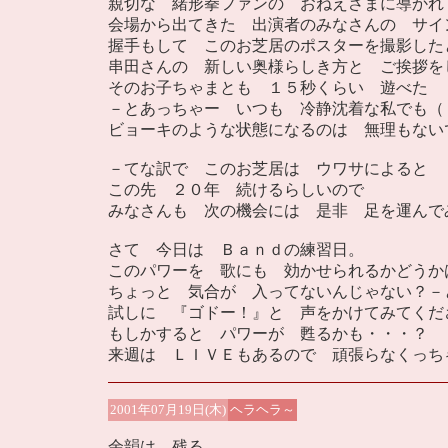
親切な 緒形拳ファンの おねえさまに導かれ
会場から出てきた 出演者のみなさんの サイ
握手もして このお芝居のポスターを撮影した
串田さんの 新しい奥様らしき方と ご挨拶を
そのお子ちゃまとも １５秒くらい 遊べた
－とあっちゃー いつも 冷静沈着な私でも（
ビョーキのような状態になるのは 無理もない
－てな訳で このお芝居は ウワサによると
この先 ２０年 続けるらしいので
みなさんも 次の機会には 是非 足を運んで
さて 今日は Ｂａｎｄの練習日。
このパワーを 歌にも 効かせられるかどうか
ちょっと 気合が 入ってないんじゃない？－
試しに 『ゴドー！』と 声をかけてみてくだ
もしかすると パワーが 甦るかも・・・？
来週は ＬＩＶＥもあるので 頑張らなくっち
2001年07月19日(木)
ヘラヘラ～
余韻は 残る。