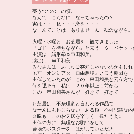
2001年07月20日(金)
パワーの源
夢うつつのこの頃。
なんで こんなに なっちゃったの？
実は・・・私・・・恋を・・・
なーんてことは ありませーん 残念ながら。
火曜・水曜と お芝居を 観てきました。
『ゴドーを待ちながら』と云う Ｓ・ベケット
主演は 緒形拳＆串田和美。
演出は 串田和美。
みなさんは あまりご存知じゃないのかもしれ
以前『オンシアター自由劇場』と云う劇団を
主催していたのが この 串田和美と云う方で
何を隠そう 私は ２０年以上も前から
この 串田和美さんが 好きで 好きで・・・
お芝居は 不条理劇と言われる作品で
なーんにも起こらない ある種 不可思議な内
２晩も このお芝居を楽しく 観たうえに
主催の方に 無理なお願いをして
会場のポスターを はがしていただき