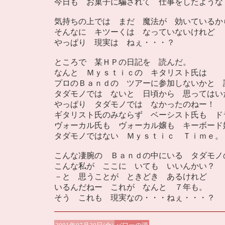
今日も お菓子に騙されて 仕事をしたような
気持ちの上では まだ 魔法が 効いているか
そんなに キツーくは なっていないけれど
やっぱり 現実は ねぇ・・・？
ところで 某ＨＰの日記を 読んだ。
なんと Ｍｙｓｔｉｃの キタリスト氏は
プロのＢａｎｄの ツアーに参加しないかと 
タダモノでは ないと 日頃から 思ってはい
やっぱり タダモノでは なかったのねー！
ギタリスト氏のみならず ベーシスト氏も ド
ヴォーカル氏も ヴォーカル嬢も キーボード
タダモノではない Ｍｙｓｔｉｃ Ｔｉｍｅ。
こんな凄腕の Ｂａｎｄの中にいる タダモノ
こんな私が ここに いても いいんかい？
－と 思うことが ときどき あるけれど
いるんだねー これが なんと ７年も。
そう これも 現実なの・・・ねぇ・・・？