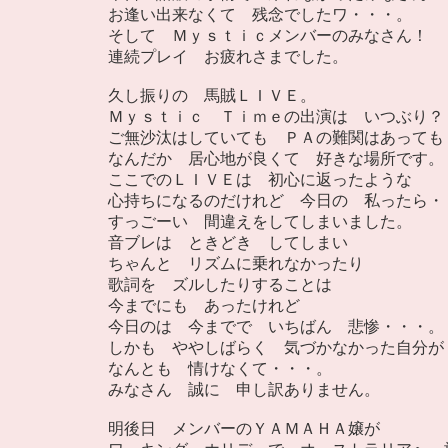
お逢い出来なくて 残念でしたワ・・・。
そして Ｍｙｓｔｉｃメンバーのみなさん！
連続プレイ お疲れさまでした。
久し振りの 馬賊ＬＩＶＥ。
Ｍｙｓｔｉｃ Ｔｉｍｅの出演は いつぶり？
ご無沙汰はしていても ＰＡの難関はあっても
なんだか 居心地が良くて 好きな場所です。
ここでのＬＩＶＥは 初心に返ったような
心持ちになるのだけれど 今日の 私ったら・
すっごーい 間違えをしてしまいました。
音ブレは ときどき してしまい
ちゃんと リズムに乗れなかったり
歌詞を ズルしたりすることは
今までにも あったけれど
今日のは 今までで いちばん 悲惨・・・。
しかも ややしばらく 気づかなかった自分が
なんとも 情けなくて・・・。
みなさん 誠に 申し訳ありません。
明後日 メンバーのＹＡＭＡＨＡ嬢が