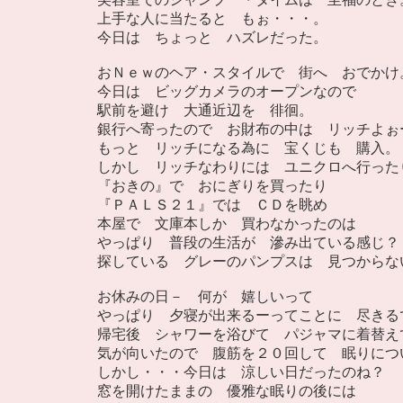
上手な人に当たると もぉ・・・。
今日は ちょっと ハズレだった。
おＮｅｗのヘア・スタイルで 街へ おでかけ
今日は ビッグカメラのオープンなので
駅前を避け 大通近辺を 徘徊。
銀行へ寄ったので お財布の中は リッチよぉ
もっと リッチになる為に 宝くじも 購入。
しかし リッチなわりには ユニクロへ行った
『おきの』で おにぎりを買ったり
『ＰＡＬＳ２１』では ＣＤを眺め
本屋で 文庫本しか 買わなかったのは
やっぱり 普段の生活が 滲み出ている感じ？
探している グレーのパンプスは 見つからな
お休みの日－ 何が 嬉しいって
やっぱり 夕寝が出来るーってことに 尽きる
帰宅後 シャワーを浴びて パジャマに着替え
気が向いたので 腹筋を２０回して 眠りにつ
しかし・・・今日は 涼しい日だったのね？
窓を開けたままの 優雅な眠りの後には