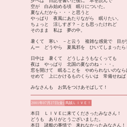
夕べは 日記を書いた後に 本を読んで
空が 白み始める頃 眠りについた。
夏なんだから・・・と思うと
やっぱり 夜風にあたりながら 眠りたい。
ちょっと 涼しすぎ？－とも思ったけれど
そのまま 私は 夢の中。
暑くて 寒い －と云う 複雑な感覚で 目が
んー どうやら 夏風邪を ひいてしまったら
日中は 暑くて どうしようもなくっても
夜は やっぱり 北国の夏なのね・・・。
窓を開けて 眠ることを やめられないのなら
せめて 上にかけるものくらいは 常備せねば
みなさんも お気をつけあそばして！
2001年07月27日(金)
馬賊ＬＩＶＥ！
本日 ＬＩＶＥに来てくださったみなさん！
どうも ありがとうございました。
本日 諸般の事情で 来れなかったみなさん！