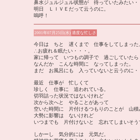
鼻水ジュルジュル状態が 待っていたみたい・
明日 ＬＩＶＥだって云うのに。
嗚呼！
2001年07月25日(水)
適度な忙しさ
今日は ちと 遅くまで 仕事をしてしまった
∴お疲れ＆眠たい・・・。
家に帰って いつもの調子で 過ごしていたら
なんだか こんな時間に なってしまった。
まだ お風呂にも 入っていないと云うのに・
最近 仕事が 忙しくて
珍しく 仕事に 追われている。
切羽詰った状況ではないけれど
次から次へと やることがあって
空いた時間に 片付けるつもりのことが 山積
大勢に影響は ないけれど
いつまでも 片付けないと 忘れてしまいそう
しかーし 気分的には 元気だ。