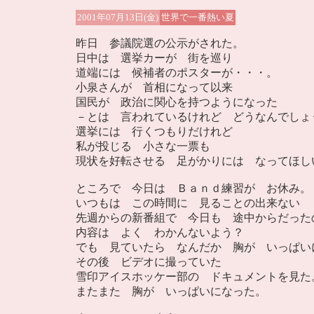
2001年07月13日(金)
世界で一番熱い夏
昨日 参議院選の公示がされた。
日中は 選挙カーが 街を巡り
道端には 候補者のポスターが・・・。
小泉さんが 首相になって以来
国民が 政治に関心を持つようになった
－とは 言われているけれど どうなんでしょ
選挙には 行くつもりだけれど
私が投じる 小さな一票も
現状を好転させる 足がかりには なってほし
ところで 今日は Ｂａｎｄ練習が お休み。
いつもは この時間に 見ることの出来ない 
先週からの新番組で 今日も 途中からだった
内容は よく わかんないよう？
でも 見ていたら なんだか 胸が いっぱい
その後 ビデオに撮っていた
雪印アイスホッケー部の ドキュメントを見た
またまた 胸が いっぱいになった。