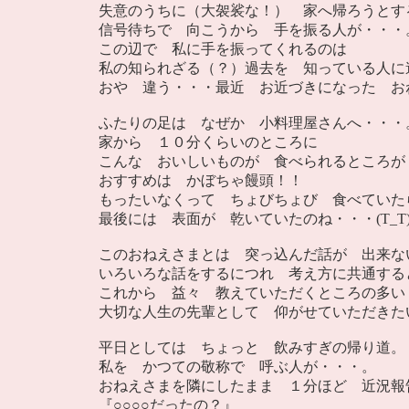
失意のうちに（大袈裟な！） 家へ帰ろうとす
信号待ちで 向こうから 手を振る人が・・・
この辺で 私に手を振ってくれるのは
私の知られざる（？）過去を 知っている人に
おや 違う・・・最近 お近づきになった お
ふたりの足は なぜか 小料理屋さんへ・・・
家から １０分くらいのところに
こんな おいしいものが 食べられるところが
おすすめは かぼちゃ饅頭！！
もったいなくって ちょびちょび 食べていた
最後には 表面が 乾いていたのね・・・(T_T
このおねえさまとは 突っ込んだ話が 出来な
いろいろな話をするにつれ 考え方に共通する
これから 益々 教えていただくところの多い
大切な人生の先輩として 仰がせていただきた
平日としては ちょっと 飲みすぎの帰り道。
私を かつての敬称で 呼ぶ人が・・・。
おねえさまを隣にしたまま １分ほど 近況報
『○○○○だったの？』