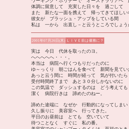
ワーキング・ホリデーで オーストラリアへ 
体調に留意して 充実した日々を 過ごして
また 新たな一面を携えて 帰ってきてほしい
彼女が ブラッシュ・アップをしている間
私は 一から 出直し－と云うところでしょう
2001年07月26日(木)
ＬＩＶＥ前は優雅に？
実は 今日 代休を取ったのヨ。
へへへへへ・・・。
本当は 病院へ行くつもりだったのに
ゆ～っくり 朝ごはんを食べて 新聞を見てい
あっと云う間に 時間が経って 気が付いたら
受付時間終了まで あと３０分しかないのに
この気温で ダッシュするのは どう考えても
潔く 病院行きは 諦めたのねー。
諦めた途端に なぜか 行動的になってしまい
久し振りに 美容室へ 行ってきた。
平日のお昼前は とても 空いていて
待つことなく すぐに 私の番。
美容室でのシャンプー・タイムは 至福のとき