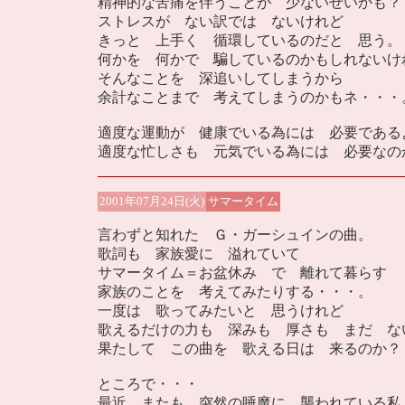
精神的な苦痛を伴うことが 少ないせいかも？
ストレスが ない訳では ないけれど
きっと 上手く 循環しているのだと 思う。
何かを 何かで 騙しているのかもしれないけ
そんなことを 深追いしてしまうから
余計なことまで 考えてしまうのかもネ・・・
適度な運動が 健康でいる為には 必要である
適度な忙しさも 元気でいる為には 必要なの
2001年07月24日(火)
サマータイム
言わずと知れた Ｇ・ガーシュインの曲。
歌詞も 家族愛に 溢れていて
サマータイム＝お盆休み で 離れて暮らす
家族のことを 考えてみたりする・・・。
一度は 歌ってみたいと 思うけれど
歌えるだけの力も 深みも 厚さも まだ な
果たして この曲を 歌える日は 来るのか？
ところで・・・
最近 またも 突然の睡魔に 襲われている私