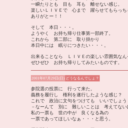
一瞬たりとも 目も 耳も 離せない感じ。
楽しいＬＩＶＥで 心まで 躍らせてもらっち
ありがとー！！
そして 本日・・・。
ようやく お持ち帰り仕事第一部終了。
これから 第二部に 取り掛かり
本日中には 眠りにつきたい・・・。
出来ることなら ＬＩＶＥの楽しい雰囲気なん
ぜひぜひ お持ち帰りしてみたいものです。
2001年07月29日(日)
どうなるんでしょ？
参院選の投票に 行って来た。
義務を履行し 権利を遂行したような感じ？
これで 政治に文句をつけても いいでしょう
－なーんて 別に 難しいことは 考えてない
私の一票も 世の中が 良くなる為の
一票であってほしいなぁ・・・と思う。