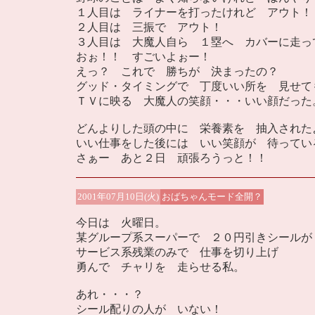
１人目は ライナーを打ったけれど アウト！
２人目は 三振で アウト！
３人目は 大魔人自ら １塁へ カバーに走っ
おぉ！！ すごいよぉー！
えっ？ これで 勝ちが 決まったの？
グッド・タイミングで 丁度いい所を 見せて
ＴＶに映る 大魔人の笑顔・・・いい顔だった
どんよりした頭の中に 栄養素を 抽入された
いい仕事をした後には いい笑顔が 待ってい
さぁー あと２日 頑張ろうっと！！
2001年07月10日(火)
おばちゃんモード全開？
今日は 火曜日。
某グループ系スーパーで ２０円引きシールが
サービス系残業のみで 仕事を切り上げ
勇んで チャリを 走らせる私。
あれ・・・？
シール配りの人が いない！