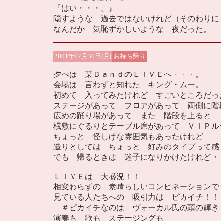
『はい・・・。』
隠すような 過去ではないけれど（そのわりに 
なんだか 気恥ずかしいような 夜だった。
2001年07月30日(月)
お持ち帰り
夕べは 某ＢａｎｄのＬＩＶＥへ・・・。
会場は 言わずと知れた キング・ムー。
初めて 入ってみたけれど すごいところだっ
ステージがあって フロアがあって 両側に階
広めの踊り場があって また 階段を上ると
桟敷にぐるりとテーブル席があって ＶＩＰル
ちょっと 怪しげな雰囲気もあったけれど
造りとしては ちょっと 好みのタイプって感
でも 帰るときは 迷子になりかけたけれど・
ＬＩＶＥは 大盛況！！
相変わらずの 素晴らしいコンビネーションで
見ている人たちへの 吸引力は ピカイチ！！
＃ピカイチなのは ヴォーカル氏の頭の輝き
演奏も 歌も ステージングも