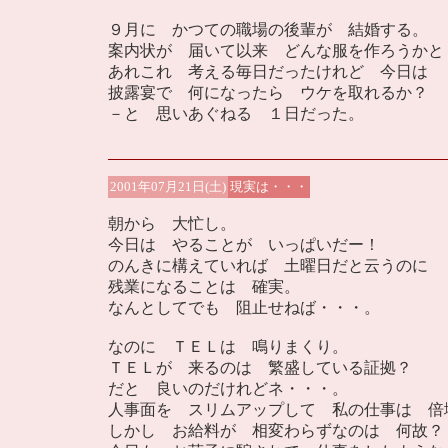
９月に かつての職場の後輩が 結婚する。
案内状が 届いて以来 どんな服を作ろうかと
あれこれ 考える毎日だったけれど 今日は
披露宴で 何になったら ウケを取れるか？
－と 思いあぐねる １日だった。
2001年07月21日(土)
現実は・・・
朝から 大忙し。
今日は やることが いっぱいだー！
のんきに構えていれば 土曜日だと云うのに
残業になることは 確実。
なんとしてでも 阻止せねば・・・。
なのに ＴＥＬは 鳴りまくり。
ＴＥＬが 来るのは 繁盛している証拠？
だと 良いのだけれどネ・・・。
人事面を スリムアップして 私の仕事は 倍
しかし お給料が 相変わらずなのは 何故？