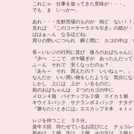
これじゃ 仕事を放ってきた意味が・・・。
でも ま いっかー。
あれ・・・生鮮売場のものが 殆ど ない！！
見れば 『このコーナー５０％引き』の紙が・
ははぁ～ん なるほどね。
周りの勢いにつられ 瞬く間に カゴの中は 
長～いレジの行列に並び 後ろのおばちゃんに
『夕べ ここで ボヤ騒ぎが あったんだって
ふ～ん それで 安くなったのぉ？
『あら～ それ 買えたの？ いいねぇー。』
なんだか いい買い物をしたような 気分にな
しかし 上には 上が いるものだ。
前のおばちゃんは ２つのカゴの中に
メロン４個 パイナップル２個 スイカ１個 
キウイ３パック サクランボ２パック ナタデ
『勝ちたいときには』エスカップ６本 ｅｔｃ
レジを待つこと ３０分。
途中３回 待たせているお詫びにと チョコレ
初めは １個 次は ２個 その次は ３個と