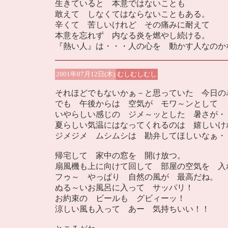
生きていると 本意ではないことも
敢えて しなくてはならないこともある。
辛くて 苦しいけれど その痛みに耐えて
本意を忘れず 内なる炎を燃やし続ける。
『熱い人』は・・・人の心を 動かす人なのか
2001年07月12日(木)
むしむしむし
それほどでもないかぁ－と思っていた 今日の
でも 午後からは 空気が モワ～ンとして
いやらしい感じの ジメ～ッとした 暑さが・
夏らしい気温にはなってくれるのは 嬉しいけ
ジメジメ ムシムシは 勘弁してほしいなぁ・
帰宅して 家中の窓を 開け放つ。
扇風機も上に向けて回して 部屋の空気を 入
フゥ～ やっぱり 自然の風が 最高だね。
ぬる～いお風呂に入って サッパリ！
お約束の ビールも グビィーッ！
涼しい風も入って あー 気持ちいい！！