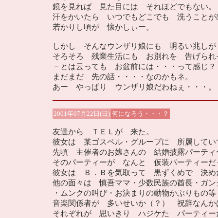
鏡を見れば 見た目には それほどでもない。
汗をかいたら いつでもどこでも 洗うことが
若かりし頃が 懐かしぃー。
しかし そんなウンザリ娘にも 明るい兆しが
そろそろ 残業生活にも お別れを 告げられ
－とは云っても お盆前には・・・って感じ？
まだまだ 先の話・・・・なのかもネ。
あー やっぱり ウンザリ娘だわねぇ・・・
2001年07月22日(日)
何になろう・・・？
友達から ＴＥＬが 来た。
彼女は 某ゴスペル・グループに 所属してい
先頃 主催者のお嬢さんの 結婚披露パーティ
そのパーティーが なんと 仮装パーティーだ
彼女は Ｂ．Ｂを気取って 黒ずくめで 決め
他の面々は 慎吾ママ・少数民族の酋長・ガン
・ムンクの叫び・お決まりの動物かぶりもの等
音楽関係者が 多いせいか（？） 祝辞なんか
それぞれが 思いきり ハジケた パーティー