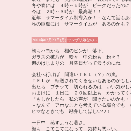
冬や春には ４時～５時が ピークだったのに
今は ２時～３時が 最高潮！！
近年 サマータイム制導入か！－なんて話もあ
私の睡魔には サマータイムが あるのかも？
2001年07月23日(月)
ウンザリ娘なの～
朝もハヨから 棚のビンが 落下。
ガラスの破片が 粉々 中の粉も 粉々？
週のはじまりの 月曜日だって云うのにね。
会社へ行けば 間違いＴＥＬ（？）の嵐。
ＴＥＬが 転送されてくるせいもあるのかもし
出たら ブチッて 切られるのは いい気がし
おまけに １日に ２０回以上も かかってく
『もしかしたら 私の声が 聞きたいのかも・
－なんて アホなことを考えている場合でも 
ヒマなときでも 勘弁してほしいワ！
一日中 蒸すような暑さ。
顔も こてこてになって 気持ち悪～い。