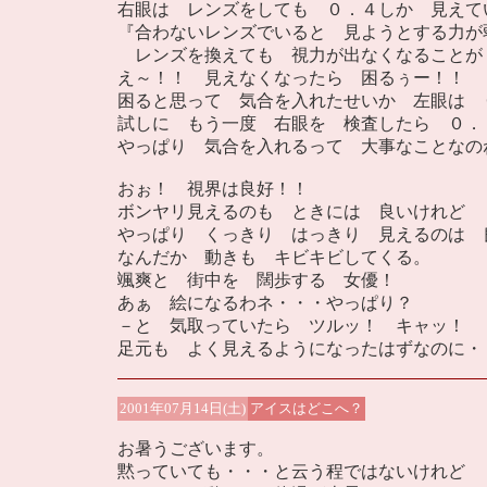
右眼は レンズをしても ０．４しか 見えて
『合わないレンズでいると 見ようとする力が
レンズを換えても 視力が出なくなることが
え～！！ 見えなくなったら 困るぅー！！
困ると思って 気合を入れたせいか 左眼は 
試しに もう一度 右眼を 検査したら ０．
やっぱり 気合を入れるって 大事なことなの
おぉ！ 視界は良好！！
ボンヤリ見えるのも ときには 良いけれど
やっぱり くっきり はっきり 見えるのは 
なんだか 動きも キビキビしてくる。
颯爽と 街中を 闊歩する 女優！
あぁ 絵になるわネ・・・やっぱり？
－と 気取っていたら ツルッ！ キャッ！ 
足元も よく見えるようになったはずなのに・
2001年07月14日(土)
アイスはどこへ？
お暑うございます。
黙っていても・・・と云う程ではないけれど