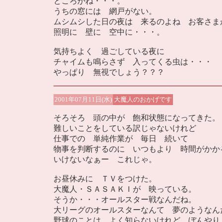
ところがね・・・。
うちの窓には 網戸がない。
ムシムシした日の夜は 来るのよね お客さま
照明に 壁に 空中に・・・。
気持ちよく 過ごしている夜に
チャイムも鳴らさず 入ってくる虫は・・・
やっぱり 無視でしょう？？？
2001年07月11日(水)
大魔人のおかげです
そろそろ 頭の中が 飽和状態になってきた。
難しいことをしている訳じゃないけれど
仕事での 単純作業が 毎日 続いて
物事を判断するのに いつもより 時間がかか
いけないなぁー これじゃ。
お昼休みに ＴＶをつけた。
大魔人・ＳＡＳＡＫＩが 映っている。
そうか・・・オールスター戦なんだね。
大リーグのオールスターなんて 夢のようなん
野球のことは よく知らないけれど ぼんやり