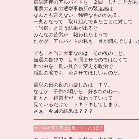
選挙関連のアルバイトを ２回 したことがあ
開票のときの選挙事務所の緊迫感は
なんとも言えない 独特なものがある。
一丸となって 取り組んできたことに対して
『当選』と云う結果が出ると
みんなの苦労が 報われたようで
たかが アルバイトの私も 目が潤んでしまっ
でも 本当に大事なのは その後のこと。
当選の喜びで 目を潤ませるのではなくて
世の中を 良い具合に変える政治で
感動の涙でも 流させてほしいものだ。
選挙の日の夜のお楽しみは ＴＶ。
なぜか 子供の頃から 好きなのねー。
刻々と 得票率が 変わっていって
見ているだけで ドキドキしてしまう。
さぁ 今回の結果は？？？
2001年07月28日(土)
暑い！－とは云え