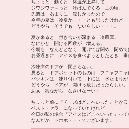
ちょっと 動くと 体温が上昇して
ジワジワァ～っと 汗ばんでくる この頃。
先週は あまりに 涼しかったので
今年の夏は 冷夏か・・・とも思ったけれど
どうやら そうでも ないらしい・・・。
夏が来ると 付き合いが深まる 冷蔵庫。
なにかと 開ける回数が 増える。
今朝も なんどとなく 開けては閉め 閉めて
お昼過ぎに アイスを食べようとしたとき 事
冷凍庫のドアが 閉まらない。
見ると ドアポケットのものは フニャフニャ
パッキンは 凍り付いて 下には 水たまりが
どうやら ドアが 開けっ放しだったらしい。
あぁ 我ながら なさけなーい！
ちょっと前に『チーズはどこへいった』とか云
ベスト・セラーになっていたけれど
今日の私の場合『アイスはどこへいった』って
なんだか トホホ・・・でございます。