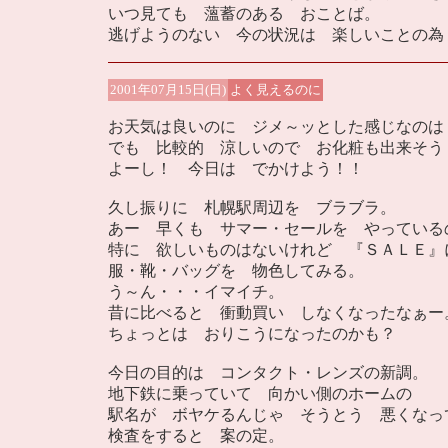
いつ見ても 薀蓄のある おことば。
逃げようのない 今の状況は 楽しいことの為
2001年07月15日(日)
よく見えるのに
お天気は良いのに ジメ～ッとした感じなのは
でも 比較的 涼しいので お化粧も出来そう
よーし！ 今日は でかけよう！！
久し振りに 札幌駅周辺を ブラブラ。
あー 早くも サマー・セールを やっている
特に 欲しいものはないけれど 『ＳＡＬＥ』
服・靴・バッグを 物色してみる。
う～ん・・・イマイチ。
昔に比べると 衝動買い しなくなったなぁー
ちょっとは おりこうになったのかも？
今日の目的は コンタクト・レンズの新調。
地下鉄に乗っていて 向かい側のホームの
駅名が ボヤケるんじゃ そうとう 悪くなっ
検査をすると 案の定。