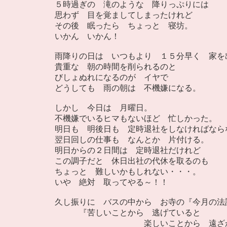
５時過ぎの 滝のような 降りっぷりには
思わず 目を覚ましてしまったけれど
その後 眠ったら ちょっと 寝坊。
いかん いかん！
雨降りの日は いつもより １５分早く 家を
貴重な 朝の時間を削られるのと
びしょぬれになるのが イヤで
どうしても 雨の朝は 不機嫌になる。
しかし 今日は 月曜日。
不機嫌でいるヒマもないほど 忙しかった。
明日も 明後日も 定時退社をしなければなら
翌日回しの仕事も なんとか 片付ける。
明日からの２日間は 定時退社だけれど
この調子だと 休日出社の代休を取るのも
ちょっと 難しいかもしれない・・・。
いや 絶対 取ってやる～！！
久し振りに バスの中から お寺の『今月の法
『苦しいことから 逃げていると
楽しいことから 遠ざか