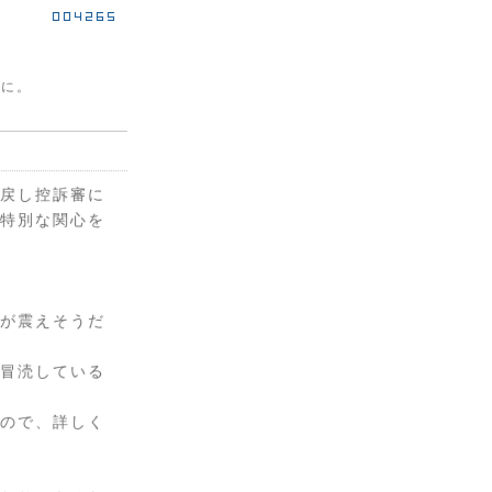
うに。
戻し控訴審に
特別な関心を
が震えそうだ
冒涜している
ので、詳しく