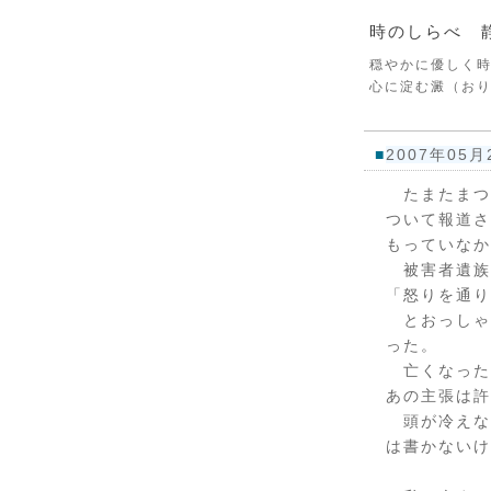
時のしらべ 
穏やかに優しく
心に淀む澱（お
■
2007年05月
たまたまつ
ついて報道さ
もっていなか
被害者遺族
「怒りを通り
とおっしゃ
った。
亡くなった
あの主張は許
頭が冷えな
は書かないけ