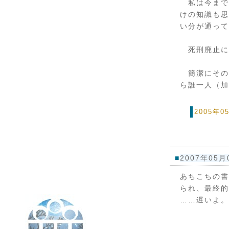
私は今まで
けの知識も思
い分が通って
死刑廃止に
簡潔にその
ら誰一人（加
2005年
■
2007年05月
あちこちの書
られ、最終的
……遅いよ。