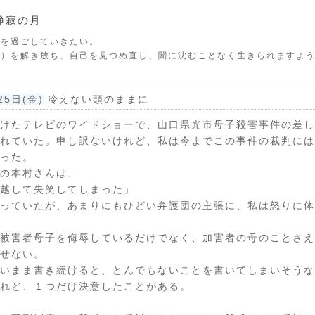
静寂の月
時を過ごしていきたい。
り）を解き放ち、自己を見つめ直し、闇に沈むことなく生きられますよ
25日(金)
冷えない頭のままに
けたテレビのワイドショーで、山口県光市母子殺害事件の差し
れていた。申し訳ないけれど、私は今までこの事件の裁判には
った。
の本村さんは、
越して失笑してしまった」
っていたが、あまりにもひどい弁護団の主張に、私は怒りに体
被害者母子を侮辱しているだけでなく、加害者の母のことさえ
せない。
いまま書き続けると、とんでもないことを書いてしまいそうな
れど、１つだけ決意したことがある。