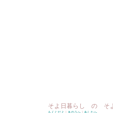
そよ日暮らし の そ
もくじだよ
｜
きのうへ
｜
あしたへ