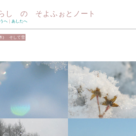
らし の そよふぉとノート
うへ
｜
あしたへ
木)
そして雪