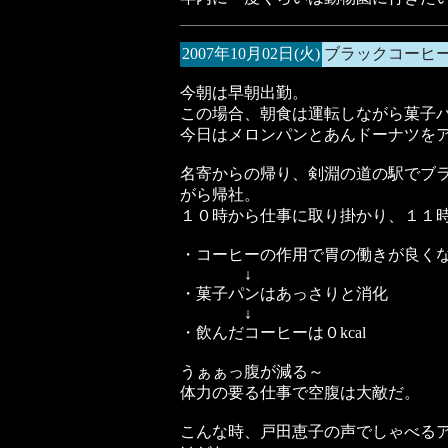
2007年10月02日(火)
ブラックコーヒ
今朝は早朝出勤。
この場合、朝食は運転しながら菓子
今日はメロンパンとあんドーナツを
名寄からの帰り、剣淵の道の駅でブ
がら帰社。
１０時から仕事に取り掛かり、１１
・コーヒーの作用で胃の働きが良く
↓
・菓子パンはあっさりと消化
↓
・飲んだコーヒーは０kcal
うぁぁっ腹が減る～
体力の要る仕事で空腹は大敵だ。
こんな時、戸田恵子の声でしゃべる