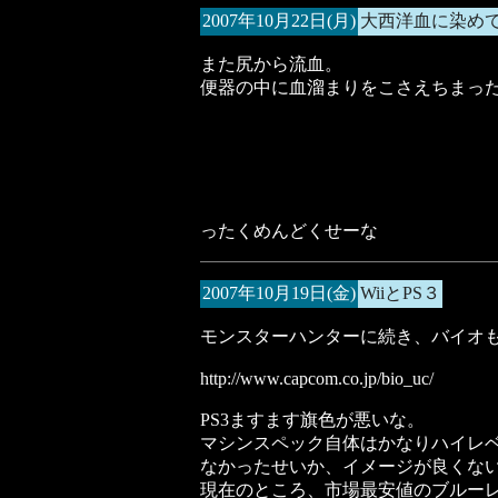
2007年10月22日(月)
大西洋血に染め
また尻から流血。
便器の中に血溜まりをこさえちまっ
ったくめんどくせーな
2007年10月19日(金)
WiiとPS３
モンスターハンターに続き、バイオも
http://www.capcom.co.jp/bio_uc/
PS3ますます旗色が悪いな。
マシンスペック自体はかなりハイレ
なかったせいか、イメージが良くな
現在のところ、市場最安値のブルーレ