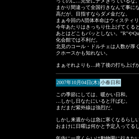
ってのに…完全にナメきっているな
まかり間違って全国行きなんて事に
高だが、目指すならダメ金だな。
まぁ今回のA団体本命はウィスティ
今年あたりはきっちり仕上げてくる
あとはどこもパッとしない。”R"やQua
化会館では不利だ。
北見のコール・ドルチェは人数が厚
クホースかも知れない。
まぁそれよりも…終了後の打ち上げ
2007年10月04日(木)
小春日和
この季節にしては、暖かい日和。
…しかし日なたにいると汗ばむ。
まだまだ紫外線は強烈だ。
しかし来週からは急に寒くなるらし
おまけに日曜は何かと予定入ってる
年内に一度くらいは動物園に行きた