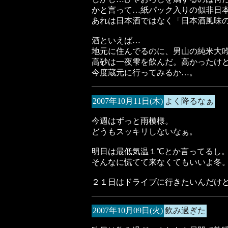
かと言って…紙パック入りの似非日
あれは日本酒ではなく「日本酒風味
酒といえば…
地元に住んでるのに、男山の純米大
高砂は一夜雫を飲んだ。高かったけ
今度蔵元に行ってみるか…。
2007年10月11日(木)
よく降るなぁ
今週はずっと雨模様。
どうもスッキリしないなぁ。
明日は最低気温１℃とか言ってるし
そんなに慌てて来なくてもいいよ冬
２１日はドライブに行きたいんだけ
2007年10月09日(火)
飲み過ぎた