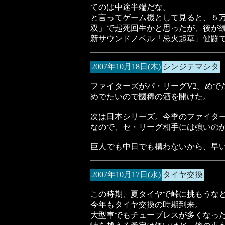
てのは中途半端だな。
と言ってゲーム機として見ると、５
双」で起死回生かと思ったが、後が
新サウンドノベル「忌火起草」健闘
2007年10月18日(木)
シンジテマシタ
ファイターズがパ・リーグV2。めで
めでたいので國稀の酒を開けた。
次は日本シリーズ。今季のファイタ
なので、セ・リーグ相手には強いの
巨人でも中日でも構わないから、早
2007年10月17日(水)
タイヤ交換
この時期、夏タイヤで峠に挑もうな
今年もタイヤ交換の時期到来。
大型車でもチューブレスが多くなっ