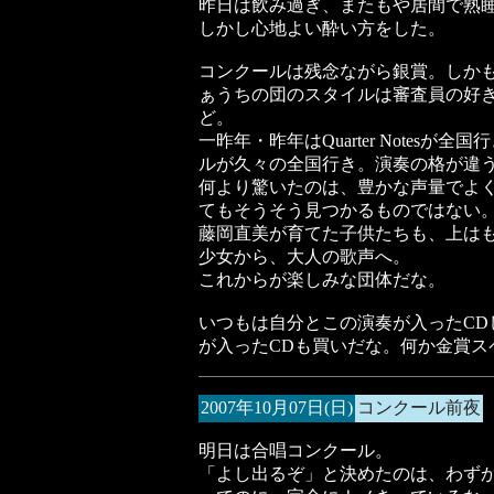
昨日は飲み過ぎ、またもや居間で熟
しかし心地よい酔い方をした。
コンクールは残念ながら銀賞。しか
ぁうちの団のスタイルは審査員の好
ど。
一昨年・昨年はQuarter Note
ルが久々の全国行き。演奏の格が違う
何より驚いたのは、豊かな声量でよ
てもそうそう見つかるものではない
藤岡直美が育てた子供たちも、上は
少女から、大人の歌声へ。
これからが楽しみな団体だな。
いつもは自分とこの演奏が入ったC
が入ったCDも買いだな。何か金賞ス
2007年10月07日(日)
コンクール前夜
明日は合唱コンクール。
「よし出るぞ」と決めたのは、わず