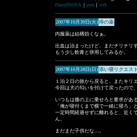
DiaryINDEX
｜
past
｜
will
2007年10月30日(火)
痔の薬
内服薬は結構効くなぁ。
出血は治まったけど、まだチリチリ
もう少し軟膏と併用してみるか。
2007年10月28日(日)
添い寝リクエス
１泊２日の旅から戻ると、またキリ
今回は犬の匂いを付けて戻ったので
いつもは膝の上に乗せろと要求があ
「俺が寝付くまで横で一緒に寝ろ」
一定時間経過せずに離れると、近く
ん。
まだまだ子供だな…。