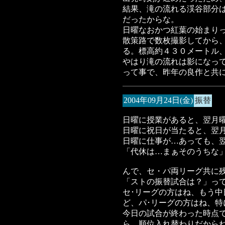
結果、滝の流れる渓谷部分
だったからな。
日曜なおかつ紅葉の始まり
散策路で数枚撮影してから
る。標高約４３０メートル
やはり滝の流れは影になっ
って事で、昨年の良作と共
2004年09月24日(金)
振替
日曜に授業があると、翌月
日曜に祝日が当たると、翌
日曜に仕事が…あっても、
「代休は…まぁそのうちな
んで、セ・パ両リーグ共に
「ストの振替試合は？」っ
セ･リーグの方はね、もう
ど、パ･リーグの方はね、
今日の試合が終わった時点
ら、順位入れ替わりだから