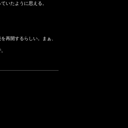
っていたように思える。
売を再開するらしい。まぁ、
で。