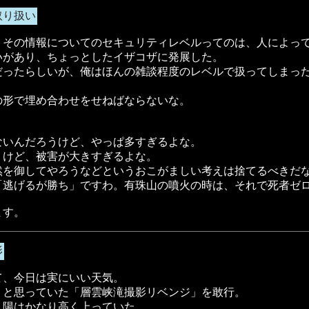
取り扱い
、その情報についてのセキュリティレベルってのは、人によっ
いがあり、ちょっとしたイザコザに発展した。
だったらしいが、俺はほんの雑談程度のレベルで扱ってしまっ
の形で埋め合わせをせねばならないな。
ないんだろうけど、やっぱ多すぎるよな。
うけど、被害が大きすぎるよな。
然を御してやろうなどというおこがましい考えは捨てるべきだ
「逃げるが勝ち」ですわ。有珠山の噴火の時は、それで死者ゼ
ます。
影
て、今日は実にいい天気。
うと思っていた「層雲峡滝撮影リベンジ」を敢行。
、陽はかなり高く上っていた。