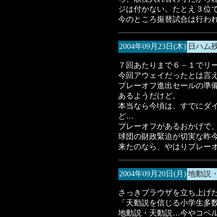
ジは付かない。たとえ３位
今のところ振替試合は行わ
2004年09月23日(木)
日ハム
７回あたりまで６－１でリ
今回アウェイだったとは言
プレーオフ進出セールの準
あるようだけど。
本当なら今頃は、すでにダ
ど…
プレーオフがあるおかげで
球団の財政緊迫が切実な昨
来たのなら、やはりプレー
2004年09月20日(月)
地動説
さっきブラウザを立ち上げ
「天動説を信じる小学生多
地動説・天動説…今やコペ