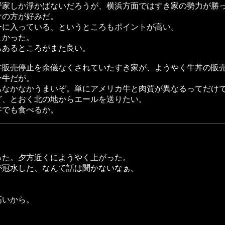
野家しか浮かばないだろうが、横浜方面ではすき家の勢力が勝
けの方が好みだ。
ーに入っている、というところもポイントが高い。
まかった。
もあるところがまた良い。
丼販売停止を余儀なくされていたすき家が、ようやく牛丼の販
ー牛だが。
もなかなかうまいぞ。単にアメリカ牛と肉質が異なるってだけ
ど、とおく北の地からエールを送りたい。
丼でも食べるか。
った。夕方近くにようやく上がった。
が冠水した、なんて話は聞かないなぁ。
高いから。