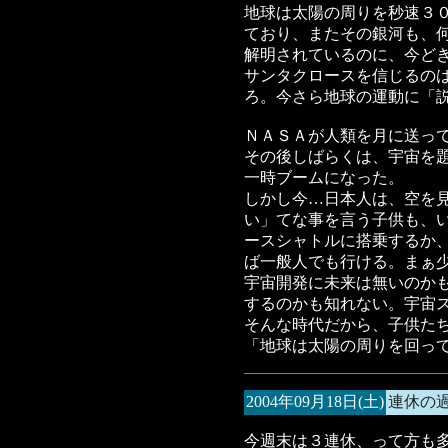
地球は太陽の周りを秒速３
ており、またその銀河も、
解明されているのに、今ど
サンタクロースを信じるの
ろ。今さら地球の運動に「
ＮＡＳＡが人類を月に送っ
その後しばらくは、宇宙を
一時ブームになった。
しかし今…日本人は、空を
い」てな事を言う子供も、
ースシャトルに搭乗するか
ば一般人でも行ける。まぁ
宇宙開発に未来は無いのか
するのかも知れない。宇宙
そんな時代だから、子供た
「地球は太陽の周りを回っ
2004年09月18日(土)
連休の
今週末は３連休、って方も