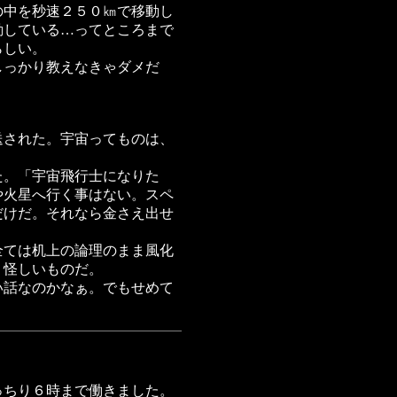
の中を秒速２５０㎞で移動し
動している…ってところまで
らしい。
しっかり教えなきゃダメだ
送された。宇宙ってものは、
た。「宇宙飛行士になりた
や火星へ行く事はない。スペ
だけだ。それなら金さえ出せ
全ては机上の論理のまま風化
、怪しいものだ。
い話なのかなぁ。でもせめて
っちり６時まで働きました。