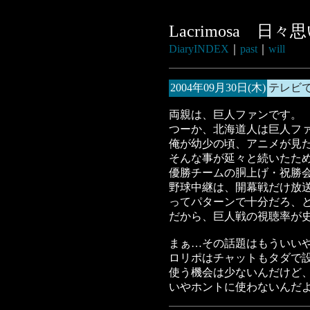
Lacrimosa 日
DiaryINDEX
｜
past
｜
will
2004年09月30日(木)
テレビ
両親は、巨人ファンです。
つーか、北海道人は巨人フ
俺が幼少の頃、アニメが見
そんな事が延々と続いたた
優勝チームの胴上げ・祝勝
野球中継は、開幕戦だけ放
ってパターンで十分だろ、
だから、巨人戦の視聴率が
まぁ…その話題はもういい
ロリポはチャットもタダで
使う機会は少ないんだけど
いやホントに使わないんだ