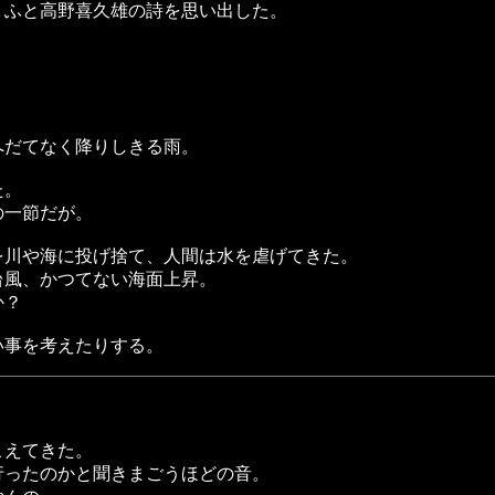
、ふと高野喜久雄の詩を思い出した。
へだてなく降りしきる雨。
た。
の一節だが。
を川や海に投げ捨て、人間は水を虐げてきた。
台風、かつてない海面上昇。
か？
い事を考えたりする。
こえてきた。
行ったのかと聞きまごうほどの音。