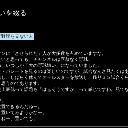
々思いを綴る
で野球を見ない人
ァンに「させられた」人が大多数を占めていますな。
たいと思っても、チャンネルは容赦なく野球。
め、いつしか「大の野球嫌い」になっていました。
会・パレードを見るのは楽しいのですが、試合なんざ見たくは
送し、しばらく休んでオールスターを放送し、残り３５試合く
と思うのであります。
史上最低って話題も「はぁそうですか」って感じですわ。見て
や。
設置できるんだねー。
、置いてみようかなー。
よねー、置いても。