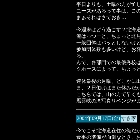
平日よりも、土曜の方が忙
ニーズがあるって事は、こ
まぁそれはさておき…
今週末はどう過ごす？北海
俺はっつーと、ちょっと北
一般団体はパッとしないけ
参加団体数も多いけど、お
る。
んで、各部門での最優秀校
クホースによって、ちょっ
連休最後の月曜、どこかに
ま、２日働けばまた休みだ
こちらでは、山の方で早く
層雲峡の滝写真リベンジが
2004年09月17日(金)
すき家
今でこそ北海道在住の俺だ
食事の準備が面倒なとき、