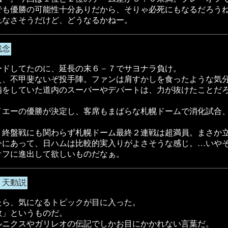
でも優勝の可能性十分ありだから、そりゃ必死にもなるだろう
れなさそうだけど、どうなるかねー。
残念
ードしてたのに、延長の末６－７でサヨナラ負け。
え、不甲斐ないぞ投手陣。ファンは肩すかしを食ったような気
備をしていた道内のスーパーやデパートは、力が抜けたことだ
イエーの優勝が決定し、客席もまばらな札幌ドームで消化試合
、終盤戦にも関わらず札幌ドーム最終２連戦は超満員。まさか
今にあって、日ハムは比較的実入りがよさそうな感じ。…いや
オフに進出して欲しいものだなぁ。
・天動説
たら、気になるトピックが目に入った。
数」というものだ。
ルニクスやガリレオの伝記でしかお目にかかれない言葉だ。