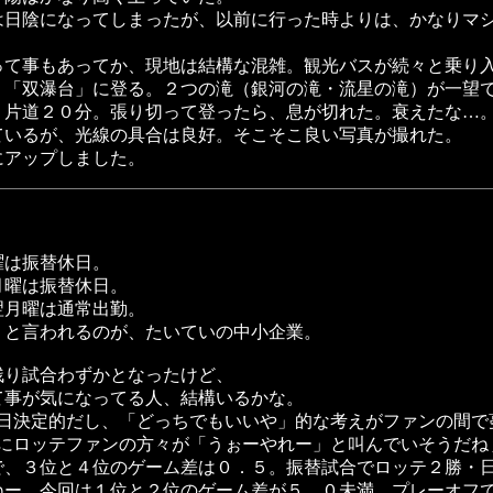
は日陰になってしまったが、以前に行った時よりは、かなりマ
って事もあってか、現地は結構な混雑。観光バスが続々と乗り
、「双瀑台」に登る。２つの滝（銀河の滝・流星の滝）が一望
、片道２０分。張り切って登ったら、息が切れた。衰えたな…
ているが、光線の具合は良好。そこそこ良い写真が撮れた。
にアップしました。
曜は振替休日。
月曜は振替休日。
翌月曜は通常出勤。
」と言われるのが、たいていの中小企業。
残り試合わずかとなったけど、
て事が気になってる人、結構いるかな。
中日決定的だし、「どっちでもいいや」的な考えがファンの間で
特にロッテファンの方々が「うぉーやれー」と叫んでいそうだね
で、３位と４位のゲーム差は０．５。振替試合でロッテ２勝・
ねー。今回は１位と２位のゲーム差が５．０未満。プレーオフ