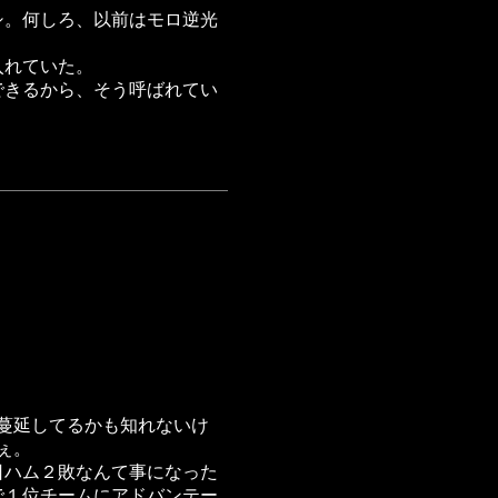
シ。何しろ、以前はモロ逆光
入れていた。
できるから、そう呼ばれてい
。
蔓延してるかも知れないけ
ぇ。
日ハム２敗なんて事になった
で１位チームにアドバンテー