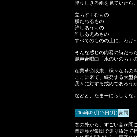
降りしきる雨を見ていたら
立ちすくむもの
横たわるもの
許しあうもの
許しあえぬもの
すべてのものの上に、わけ
そんな感じの内容の詩だっ
混声合唱曲「水のいのち」
産業革命以来、様々なもの
ここに来て、続発する大型
我々に対する戒めであろう
などと、たまーにらしくな
2004年09月13日(月)
豪雨
窓の外から、すごい音が聞
暴走族が集団で走り抜けて