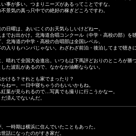
しい事が多い。つまりニーズがあるってことですな。
の不景気の真っ只中での絶好の稼ぎどころですわ。
道の日曜は、あいにくのお天気らしいけどねー。
見までお出かけ。北海道合唱コンクール（中学・高校の部）を
ど、北海道の中学・高校の合唱部は全国レベル。
客の入りもハンパじゃない。わざわざ前泊・後泊してまで聴き
は、晴れて全国大会進出。いつもは下馬評どおりのところが勝
とした波乱があるので、なかなか油断ならない。
出かける？それとも家でまったり？
からねー。一日中寝ちゃうのもいいかもね。
も紅葉が見られるので…写真でも撮りに行こうかなー。
まだ済んでないんだ。
が、一時期は横浜に住んでいたこともあった。
お世話になったのがすき家だ。