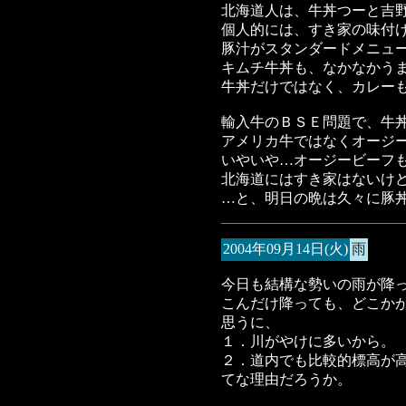
北海道人は、牛丼つーと吉
個人的には、すき家の味付
豚汁がスタンダードメニュ
キムチ牛丼も、なかなかう
牛丼だけではなく、カレー
輸入牛のＢＳＥ問題で、牛
アメリカ牛ではなくオージ
いやいや…オージービーフ
北海道にはすき家はないけ
…と、明日の晩は久々に豚
2004年09月14日(火)
雨
今日も結構な勢いの雨が降
こんだけ降っても、どこか
思うに、
１．川がやけに多いから。
２．道内でも比較的標高が
てな理由だろうか。