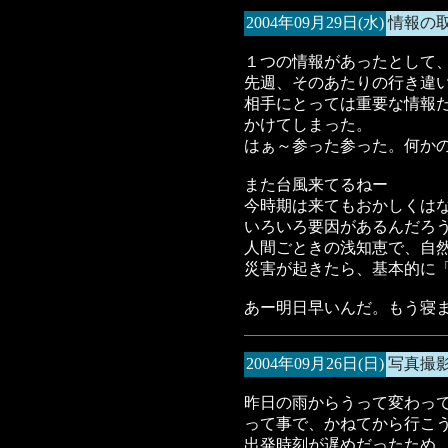
2004年09月29日(水)
情報の
１つの情報があったとして
先週、そのあたりの行き違
相手にとっては重要な情報
かけてしまった。
はぁ～参った参った。何か
また台風来てるねー
今時期は来てもおかしくは
いろいろ要因があるんだろ
人間ごときの浅知恵で、自
災害が起きたら、基本的に
あー明日早いんだ。もう寝
2004年09月26日(日)
写真撮
昨日の雨からうって変わっ
って事で、かねてから行こ
出発時刻が遅めだったため