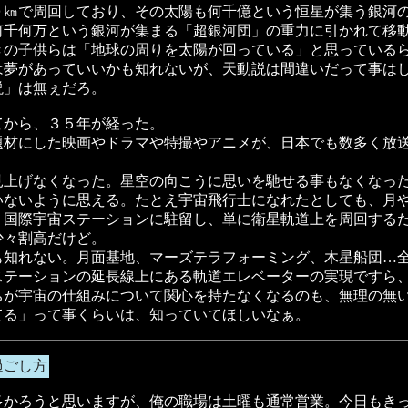
０㎞で周回しており、その太陽も何千億という恒星が集う銀河
何千何万という銀河が集まる「超銀河団」の重力に引かれて移
きの子供らは「地球の周りを太陽が回っている」と思っている
は夢があっていいかも知れないが、天動説は間違いだって事は
説」は無ぇだろ。
てから、３５年が経った。
題材にした映画やドラマや特撮やアニメが、日本でも数多く放
見上げなくなった。星空の向こうに思いを馳せる事もなくなっ
いないように思える。たとえ宇宙飛行士になれたとしても、月
、国際宇宙ステーションに駐留し、単に衛星軌道上を周回する
少々割高だけど。
も知れない。月面基地、マーズテラフォーミング、木星船団…
ステーションの延長線上にある軌道エレベーターの実現ですら
ちが宇宙の仕組みについて関心を持たなくなるのも、無理の無
てる」って事くらいは、知っていてほしいなぁ。
過ごし方
多かろうと思いますが、俺の職場は土曜も通常営業。今日もき