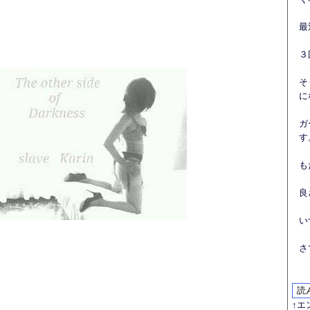
最
３
そ
に
ガ
す
も
良
い
さ
↑エ