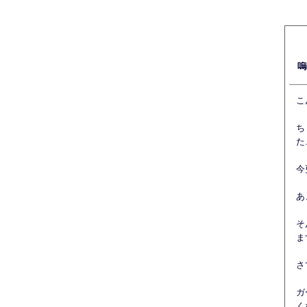
嗚
こ
ち
た
今
あ
そ
ま
さ
ガ
く