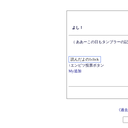
よし！
（ ああーこの日もタンブラーの
↑エンピツ投票ボタン
My追加
《過