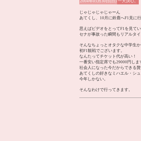
2004年05月30日(日)
一大決心。
じゃじゃじゃじゃーん
あてくし、10月に鈴鹿へF1見に
思えばビデオをとってF1を見て
セナが事故った瞬間もリアルタイ
そんなちょっとオタクな中学生か
初F1観戦でございます。
なんたってチケット代が高い！
一番安い指定席でも29000円し
社会人になった今だからできる贅
あてくしの好きなミハエル・シュ
今年しかない。
そんなわけで行ってきます。