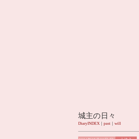
城主の日々
DiaryINDEX
｜
past
｜
will