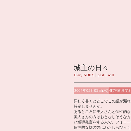
城主の日々
DiaryINDEX
｜
past
｜
will
2004年05月05日(水)
化粧道具で
詳しく書くとどこでこの話が漏れ
特定しませんが。
あるところに美人さんと個性的な
美人さんの方はおとなしそうな方
い爆弾発言をする人で、フォロー
個性的な顔の方はわたしもびっく