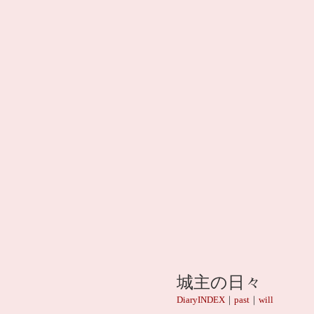
城主の日々
DiaryINDEX
｜
past
｜
will