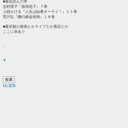
■最近読んだ本
志村貴子『放浪息子』７巻
上総かける『人生は結果オーライ！』１１巻
荒川弘『鋼の錬金術師』１８巻
■最近観た映画とかライブとか落語とか
ここに幸あり
...
∨
My追加