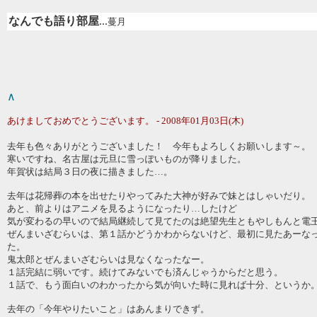
なんでも語り部屋
...
蔓月
∧
あけましておめでとうございます。 - 2008年01月03日(木)
去年も色々ありがとうございました！ 今年もよろしくお願いします～。
寒いですね、名古屋は元旦に雪っぽいものが降りました。
年賀状は結局３日の夜に描きました…。
去年は花帰葬の本を出せたりやってみた大神が好みで妹とはしゃいだり。
あと、前よりはアニメを見るようになったり…したけど
気が変わるの早いので結局継続して見てたのは絶望先生ともやしもんと電
ぜんまいざむらいは、第１話かどうかわからないけど、最初に見たあーな
た。
鬼太郎とぜんまいざむらいは見なくなったなー。
１話完結に弱いです。続けてみないでも済んじゃうからだと思う。
１話で、もう面白いのわかったから気が向いた時に見れば十分、というか
去年の「今年やりたいこと」はあんまりできず。