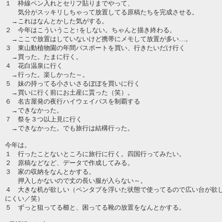
１ 枠線ペン入れとセリフ貼りまでやって、
気分がスッキリしちゃって放置してる原稿たちを完成させる。
→これはなんとかした気がする。
２ 今年はこういうこと↑をしない。ちゃんと描き終わる。
→ここで放置はしていないけど携帯にメモして放置が多い…。
３ 東山動植物園の年間パスポートを買い、行きたいだけ行く
→買った。たまに行く。
４ 花白温泉に行く
→行った。楽しかった～。
５ 妹の持ってる小さいさるぼぼを買いに行く
→買いに行く前にお土産に貰った（笑）。
６ 名古屋発の夜行ハイウェイバスを制覇する
→できなかった。
７ 祭を３つ以上見に行く
→できなかった。でも旅行は結構行った。
今年は。
１ 行ったことないところに旅行に行く。四国行ってみたい。
２ 原稿などなど、データで作成してみる。
３ 家の収納をなんとかする。
押入しかないので丈の長い服が入らない～。
４ 大きな机が欲しい（ペンタブを浮いた状態で使ってるので広い台が欲
にくい／笑）
５ ずっと狙ってる櫛と、困ってる靴の放置をなんとかする。