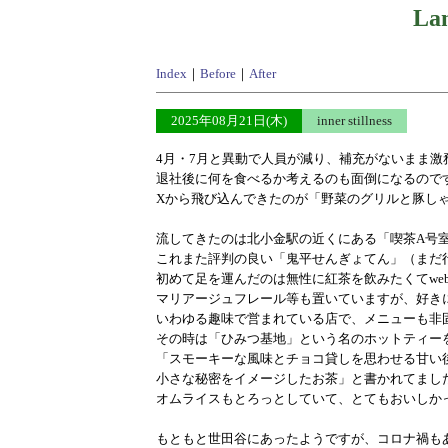
Lan
Index
｜
Before
｜
After
2025年08月21日(木)
inner stillness
4月・7月と異動で人員が減り、補充がないまま激
退社後に何を食べるか考えるのも面倒になるので
Xから飛び込んできたのが「野菜のグリルと豚し
流してきたのは北小金駅の近くにある「喫茶A号
これまた評判の良い「鬼平せんぎょてん」（まだ
初めて足を運んだのは無性に紅茶を飲みたくてweb
マリアージュフレール等も置いていますが、好き
いわゆる趣味で営まれている店で、メニューも非
その時は「ひみつ基地」という名のホットティー
「スモーキーな風味とチョコ貸しを思わせる甘い
小さな秘密をイメージしたお茶」と書かれてまし
オムライスもとろっとしていて、とてもおいしか
もともと世田谷にあったようですが、コロナ禍もあり