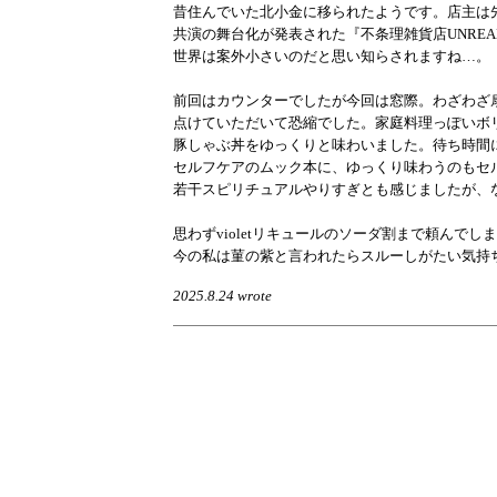
昔住んでいた北小金に移られたようです。店主は
共演の舞台化が発表された『不条理雑貨店UNRE
世界は案外小さいのだと思い知らされますね…。
前回はカウンターでしたが今回は窓際。わざわざ
点けていただいて恐縮でした。家庭料理っぽいボ
豚しゃぶ丼をゆっくりと味わいました。待ち時間
セルフケアのムック本に、ゆっくり味わうのもセ
若干スピリチュアルやりすぎとも感じましたが、
思わずvioletリキュールのソーダ割まで頼んで
今の私は菫の紫と言われたらスルーしがたい気持
2025.8.24 wrote