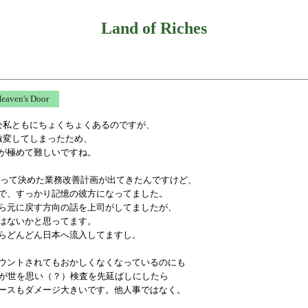
Land of Riches
Heaven's Door
公私ともにちょくちょくあるのですが、
激変してしまったため、
が極めて難しいですね。
合って決めた業務改善計画が出てきたんですけど、
で、すっかり記憶の彼方になってました。
ら元に戻す方向の話を上司がしてましたが、
はないかと思ってます。
らどんどん日本へ流入してますし。
ウントされてもおかしくなくなっているのにも
員が世を思い（？）検査を先延ばしにしたら
ースもダメージ大きいです。他人事ではなく。