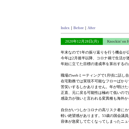
Index
｜
Before
｜
After
2020年12月28日(月)
Knockin' on 
年末なので1年の振り返りを行う機会が
今年は2月後半以降、コロナ禍で生活が
年始に立てた目標の達成率を算出するの
職場のwebミーティングで1月頃に話し
在宅勤務では実現不可能なフローばかり
苦笑いするしかありません。年が明けた
正直、元に戻る可能性は極めて低いので
感染力が強いと言われる変異種も海外か
自分がいつしかコロナの高リスク者にカ
軽い絶望感があります。53歳の国会議
容体が急変して亡くなってしまったニュ