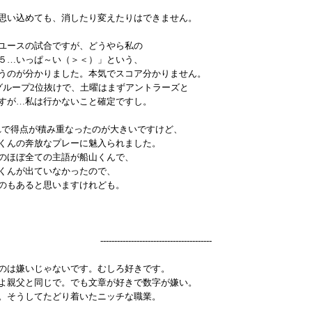
思い込めても、消したり変えたりはできません。
ユースの試合ですが、どうやら私の
５…いっぱ～い（＞＜）」という、
うのが分かりました。本気でスコア分かりません。
グループ2位抜けで、土曜はまずアントラーズと
すが…私は行かないこと確定ですし。
れで得点が積み重なったのが大きいですけど、
くんの奔放なプレーに魅入られました。
のほぼ全ての主語が船山くんで、
くんが出ていなかったので、
のもあると思いますけれども。
----------------------------------------
のは嫌いじゃないです。むしろ好きです。
よ親父と同じで。でも文章が好きで数字が嫌い。
。そうしてたどり着いたニッチな職業。