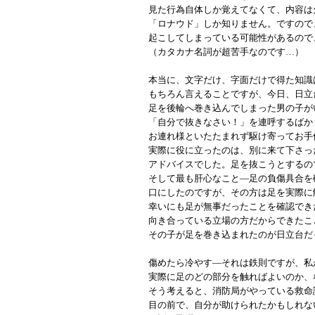
見た行為自体しか覚えてなくて、内容は
「ロナウド」しか知りません。ですので
起こしてしまっている可能性があるので
（カタカナ名詞が超苦手なのです…）
本当に、文字だけ、字面だけで得た知識
もちろん言えることですが、今日、日立
足を後輪へ巻き込んでしまった男の子が
「自分で抜きなさい！」を連呼するばか
お連れ様といたたまれず駆け寄ってお手
実際に役に立ったのは、別に来て下さっ
アドバイスでした。足を抜こうとするの
そして最も肝心なこと―足の負傷具合を
口にしたのですが、その方は足を実際に
幸いにも足が無事だったことを確認でき
向き合っている立場の方だからできたこ
その子が足を巻き込まれたのが日立台だ
傷めたら冷やす―それは鉄則ですが、私
実際に足のどの部分を触ればよいのか、
そう考えると、消防局がやっている救命
目の前で、自分が助けられたかもしれな