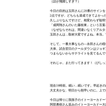
（話が飛躍しすぎ？）
今日の目的は玉田さんに20番のサイン
2点ですが、どちらも達成できてよかっ
久しぶりなんですけど、相変わらず聡明
「成岡翔さんのいた藤枝東」という言葉
（なぜならそれは、間違いなくリアルタ
玉田さんは…取材大変ですよね。本当。
そして、一番大事なもの―永田さんの穏
大体、試合翌日のクールダウンはジョギ
つまらないからサテライトを見てるんで
それじゃ、また行ってきます！（びしっ
現在19時前。眠い…眠いです。早起き
大丈夫かな、明日から朝早いのに。上で
今日は帰りに我孫子のイトーヨーカドー
阿部勇樹さん並みのイトーヨーカドー大