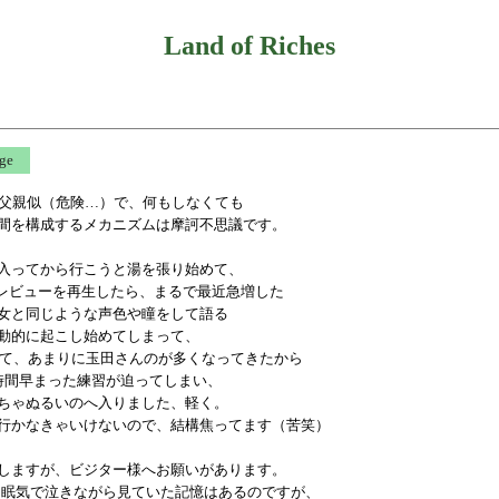
Land of Riches
ange
は父親似（危険…）で、何もしなくても
間を構成するメカニズムは摩訶不思議です。
入ってから行こうと湯を張り始めて、
Lレビューを再生したら、まるで最近急増した
女と同じような声色や瞳をして語る
動的に起こし始めてしまって、
して、あまりに玉田さんのが多くなってきたから
時間早まった練習が迫ってしまい、
ちゃぬるいのへ入りました、軽く。
行かなきゃいけないので、結構焦ってます（苦笑）
しますが、ビジター様へお願いがあります。
は眠気で泣きながら見ていた記憶はあるのですが、