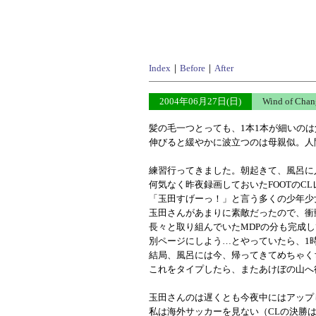
Index
｜
Before
｜
After
2004年06月27日(日)
Wind of Ch
髪の毛一つとっても、1本1本が細いの
伸びると緩やかに波立つのは母親似。人
練習行ってきました。朝起きて、風呂に
何気なく昨夜録画しておいたFOOTのC
「玉田すげーっ！」と言う多くの少年少
玉田さんがあまりに素敵だったので、衝
長々と取り組んでいたMDPの分も完成
別ページにしよう…とやっていたら、1
結局、風呂には今、帰ってきてめちゃく
これをタイプしたら、またあけぼの山へ
玉田さんのは遅くとも今夜中にはアップ
私は海外サッカーを見ない（CLの決勝