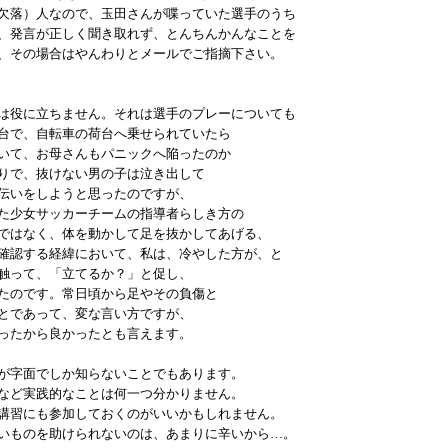
欠落）人なので、玉田さんが喋っていた選手のうち
、発言が正しく聞き取れず、とんちんかんなことを
、その場合はやんわりとメールでご指摘下さい。
は役に立ちません。それは選手のプレーについても
台で、自転車の荷台へ乗せられていたら
いて、お母さんもパニックへ陥ったのか
りで、抜けない男の子は泣き出して
伝いをしようと思ったのですが、
た少女サッカーチームの指導者らしき方の
ではなく、体を動かして足を抜かしてあげる、
確認する経緯において、私は、冷やした方が、と
触って、「立てるか？」と促し、
たのです。常日頃から足やその負傷と
とであって、変な言い方ですが、
ったから良かったとも言えます。
が字面でしか知らないことでもあります。
など実践的なことは何一つ分かりません。
講習にも参加しておくのがいいかもしれません。
いものを助けられないのは、あまりに辛いから…。