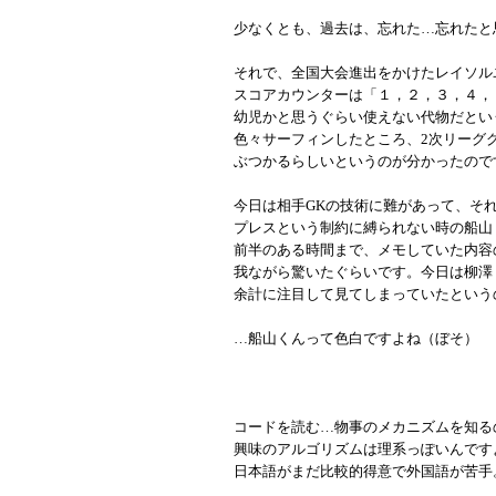
少なくとも、過去は、忘れた…忘れたと
それで、全国大会進出をかけたレイソル
スコアカウンターは「１，２，３，４，
幼児かと思うぐらい使えない代物だとい
色々サーフィンしたところ、2次リーグ
ぶつかるらしいというのが分かったので
今日は相手GKの技術に難があって、そ
プレスという制約に縛られない時の船山
前半のある時間まで、メモしていた内容
我ながら驚いたぐらいです。今日は柳澤
余計に注目して見てしまっていたという
…船山くんって色白ですよね（ぼそ）
コードを読む…物事のメカニズムを知る
興味のアルゴリズムは理系っぽいんです
日本語がまだ比較的得意で外国語が苦手