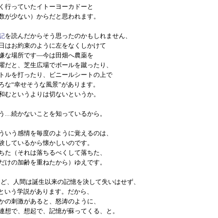
く行っていたイトーヨーカドーと
数が少ない）からだと思われます。
記
を読んだからそう思ったのかもしれません、
日はお約束のように左をなくしかけて
嫌な場所です―今は田畑へ農薬を
曜だと、芝生広場でボールを蹴ったり、
トルを打ったり、ビニールシートの上で
ろな“幸せそうな風景”があります。
和むというよりは切ないというか。
う…続かないことを知っているから。
ういう感情を毎度のように覚えるのは、
験しているから懐かしいのです。
ちた（それは落ちるべくして落ちた、
だけの加齢を重ねたから）ゆえです。
けど、人間は誕生以来の記憶を決して失いはせず、
だという学説があります。だから、
かの刺激があると、怒涛のように、
連想で、想起で、記憶が蘇ってくる、と。