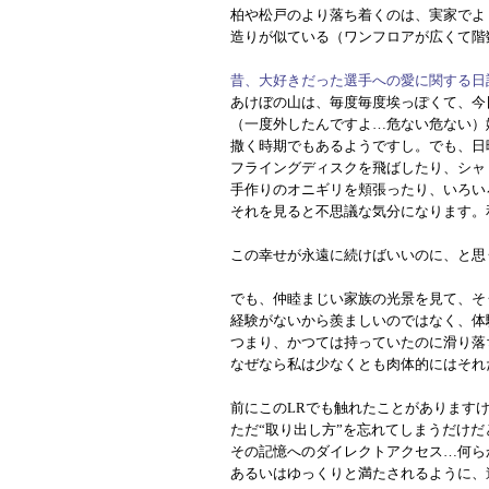
柏や松戸のより落ち着くのは、実家でよ
造りが似ている（ワンフロアが広くて階
昔、大好きだった選手への愛に関する日
あけぼの山は、毎度毎度埃っぽくて、今
（一度外したんですよ…危ない危ない）
撒く時期でもあるようですし。でも、日
フライングディスクを飛ばしたり、シャ
手作りのオニギリを頬張ったり、いろい
それを見ると不思議な気分になります。
この幸せが永遠に続けばいいのに、と思
でも、仲睦まじい家族の光景を見て、そ
経験がないから羨ましいのではなく、体
つまり、かつては持っていたのに滑り落
なぜなら私は少なくとも肉体的にはそれ
前にこのLRでも触れたことがあります
ただ“取り出し方”を忘れてしまうだけ
その記憶へのダイレクトアクセス…何ら
あるいはゆっくりと満たされるように、