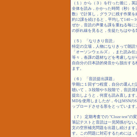
（１）から（３）を行った後に，英
全体を読み，かかった時間（秒）を測
数）で計算し，グラフに残す作業を続
約12課を続けると，平均して140～
ぜか，音読の声量も課を重ねる毎に
の折れ線を見ると，生徒たちはやる
（５） 「なりきり音読」
特定の立場，人物になりきって朗読
「オーソンウェルズ」，また読み伝
等々，各課の題材などを考慮しなが
自自分の日本語的発音から脱出する
ます。
（６） 「音読提出課題」
学期に１回ずつ程度，自分の選んだ
聴いて，３段階や５段階で，音読奨
提出しようと，何度も読み直します
MDを使用しましたが，今はMSNのSk
ップロードさせる形をとっています
（７） 定期考査での "Cloze test"の
筆記テストと音読は一見関係がない
文の空所補充問題を出題し続けます
す。この問題に対応するためには，