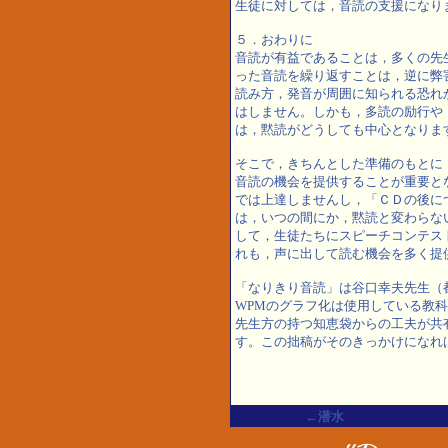
生徒に対しては，音読の支援になり
５．おわりに
音読が有益であることは，多くの先
った音読を繰り返すことは，逆に弊
読み方，発音が周囲に知られる恐れ
はしません。しかも，多読の励行や
は，黙読がどうしても中心となりま
そこで，きちんとした準備のもとに
音読の機会を提供することが重要と
では上達しませんし，「ＣＤの後に
は，いつの間にか，黙読と変わらな
して，生徒たちにスピーチコンテス
れも，声に出して読む機会を多く提
「なりきり音読」は谷口幸夫先生（
WPMのグラフ化は使用している教
先生方の持つ知恵袋からの工夫が共
す。この拙稿がそのきっかけになれ
←潜水