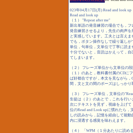
023年04月17日(月) Read and look up
Read and look up
（１） "Repeat after me"
新出単語の発音練習の場合でも，フ
発音練習させるより，先生の肉声を
と実感しています。工夫とは言えま
でも，ボタン操作なしで繰り返しが
単位，句単位，文単位で丁寧に読ま
十分でないと，音読はかえって，自
てしまいます。
（２） フレーズ単位から文単位の段階を踏
（１）のあと，教科書付属のCDに
ば好都合ですが，本文を見ながら，
間，文と文の間のポーズはしっかり
（３） フレーズ単位，文単位の"Read an
生徒は（２）のあとで，これを行い
次にテキストを見ず，視線を上げて
位のRead and Look upに
しの読みから，記憶を経由して能動
内に浸透する感覚を味わえます。
（４） 「WPM（１分あたりに読め