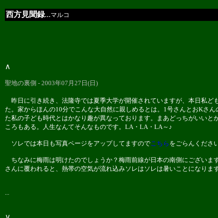
西方見聞録
...
マルコ
∧
聖地の裏側 - 2003年07月27日(日)
昨日に引き続き、法隆寺では夏季大学が開催されていますが、本日私ども
た。家からほんの10分でこんな大自然に親しめるとは。1号さんとおKさ
た私の子ども時代とはかなり趣が異なっております。まあどっちがいいと
ころもある。人生なんてそんなものです。LA・LA・LA～♪
ソレでは本日も写真ページをアップしてますので
こちら
をごらんくださ
ちなみに梅雨は明けたのでしょうか？梅雨前線が日本の南側にございます
さんに覆われると、熱帯の空気が流れ込みソレはソレは暑いことになりま
...
∨