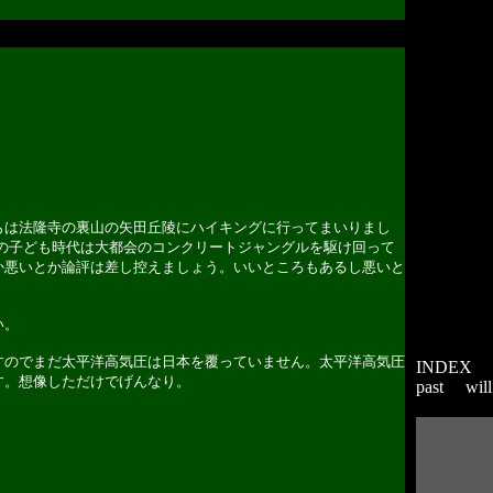
は法隆寺の裏山の矢田丘陵にハイキングに行ってまいりまし
んの子ども時代は大都会のコンクリートジャングルを駆け回って
か悪いとか論評は差し控えましょう。いいところもあるし悪いと
い。
のでまだ太平洋高気圧は日本を覆っていません。太平洋高気圧
INDEX
す。想像しただけでげんなり。
past
will