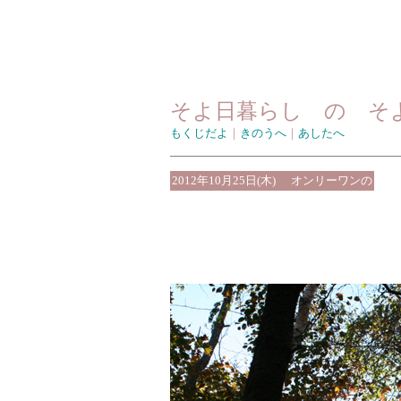
そよ日暮らし の そ
もくじだよ
｜
きのうへ
｜
あしたへ
2012年10月25日(木)
オンリーワンの