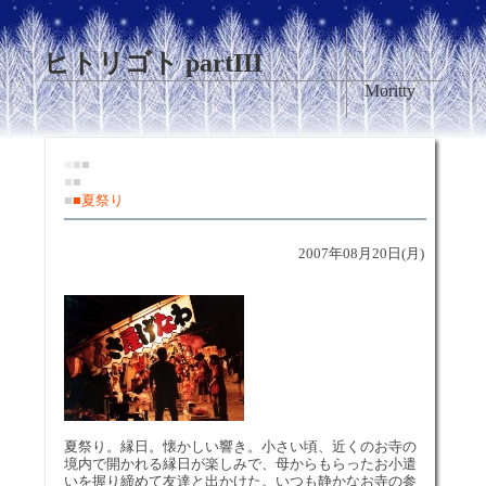
ヒトリゴト partIII
Moritty
■
■
■
■
■
■
■
夏祭り
2007年08月20日(月)
夏祭り。縁日。懐かしい響き。小さい頃、近くのお寺の
境内で開かれる縁日が楽しみで、母からもらったお小遣
いを握り締めて友達と出かけた。いつも静かなお寺の参