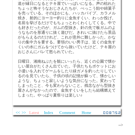
道が縁日になるとテキ屋でいっぱいになる。声の枯れた
ちょっと怖そうなおじさんたちが、べっこう飴や綿菓子
を売っている。そのほかにも、ハッカパイプ、カラメル
焼き、射的にヨーヨー釣りに金魚すくい、わっか投げ。
名前を挙げるだけでもちょっとわくわくしてくる。中で
も好きだったのが、ガムの型抜き。針の先で板ガムのよ
うなものを形通りに抜く遊びだ。きれいに抜けたら景品
がもらえるのだけれど、これが意外に難しかった。かな
りの集中力を要する。要領のいい男子は、近くの金魚す
くいの水にガムをつけてから抜いていたけど、テキ屋の
おじさんにバレて怒られていた。
日曜日、湘南ねぶたを観にいったら、近くの公園で懐か
しい屋台がたくさん出ていた。子供たちもポケットにお
小遣いを入れてゲームをしたり緑ガメを釣ったりしてい
るのを見ていたら、子供の頃の記憶が蘇って、懐かしい
ような、ちょっと寂しいような気分になった。変わって
しまったこと、今も変わらないこと。残念ながら型抜き
屋さんがなかったので、金魚すくいをしたら結構燃えて
しまった。やっぱり夏祭りは楽しい♪
<<
>>
Latest
Index
Comment
Home
-->