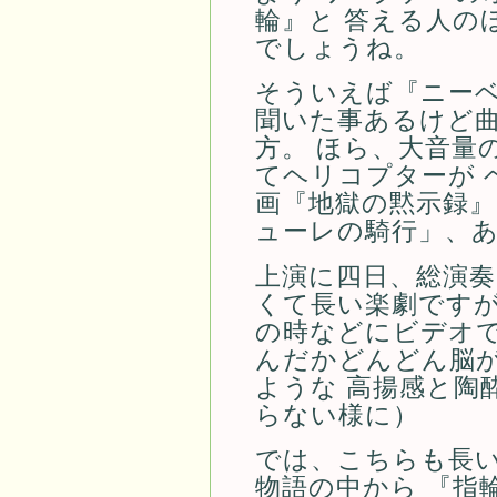
輪』と 答える人の
でしょうね。
そういえば『ニー
聞いた事あるけど
方。 ほら、大音量
てヘリコプターが 
画『地獄の黙示録』
ューレの騎行」、
上演に四日、総演
くて長い楽劇ですが
の時などにビデオで
んだかどんどん脳
ような 高揚感と陶
らない様に）
では、こちらも長
物語の中から 『指