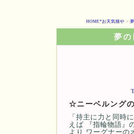
HOME*お天気猫や
>
夢の
☆ニーベルング
「持主に力と同時
えば 『指輪物語』
より ワーグナーの