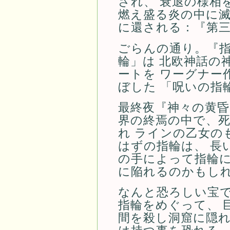
され、 衰退の様相
燃え盛る炎の中に滅
に還される：『第
ごらんの通り。『
輪」は 北欧神話の
ートを ワーグナー
ぼした 「呪いの指
最終夜『神々の黄昏
界の終焉の中で、
れ ラインの乙女の
はずの指輪は、 長
の手によって指輪に
に陥れるのかもし
なんと恐ろしい宝で
指輪をめぐって、 
間を殺し洞窟に隠れ