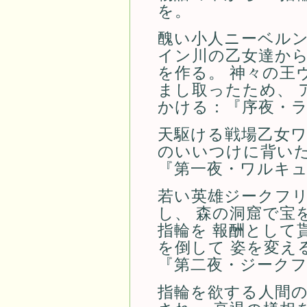
を。
醜い小人ニーベルン
イン川の乙女達か
を作る。 神々の王
まし取ったため、 
かける：『序夜・
天駆ける戦場乙女ワ
のいいつけに背い
『第一夜・ワルキ
若い英雄ジークフ
し、 森の洞窟で宝
指輪を 報酬として
を倒して 姿を変え
『第二夜・ジーク
指輪を欲する人間