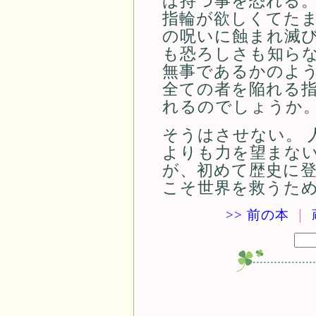
は持つ事を恐れる。
指輪が欲しくてたま
の呪いに蝕まれ滅び
も恐ろしさも知ら
無事であるかのよ
全ての者を陥れる
れるのでしょうか
そうはさせない。 
よりも力を望まない
が、初めて歴史に登
こそ世界を救うた
>> 前の本
｜