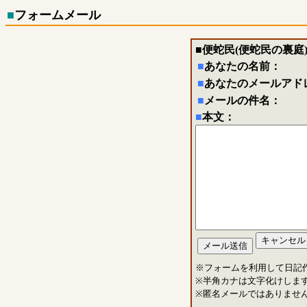
■
フォームメール
■
便蛇民(便蛇民の裏庭
■
あなたの名前：
■
あなたのメールアド
■
メールの件名：
■
本文：
※フォームを利用して日記
※半角カナは文字化けしま
※匿名メールではありませ