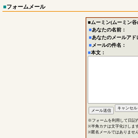
■
フォームメール
■
ムーミン(ムーミン谷
■
あなたの名前：
■
あなたのメールアド
■
メールの件名：
■
本文：
※フォームを利用して日記
※半角カナは文字化けしま
※匿名メールではありませ