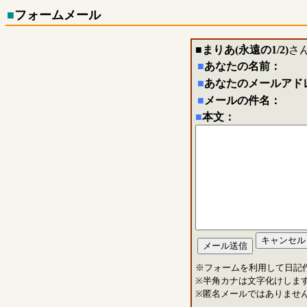
■
フォームメール
■
まりあ(永遠の1/2)
さ
■
あなたの名前：
■
あなたのメールアド
■
メールの件名：
■
本文：
※フォームを利用して日記
※半角カナは文字化けしま
※匿名メールではありませ