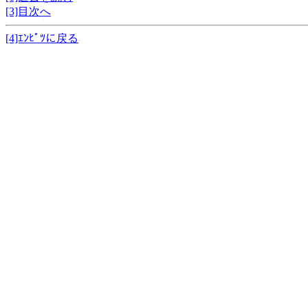
[3]目次へ
[4]ｴﾝﾋﾟﾂに戻る